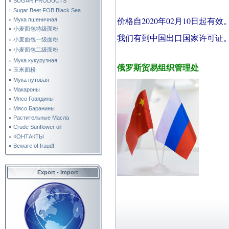
SUGAR PRODUCTS
Sugar Beet FOB Black Sea
价格自2020年02月10日起有效
Мука пшеничная
小麦面包特级面粉
我们有到中国出口国家许可证
小麦面包一级面粉
小麦面包二级面粉
Мука кукурузная
俄罗斯贸易组织管理处
玉米面粉
Мука нутовая
Макароны
Мясо Говядины
Мясо Баранины
Растительные Масла
Crude Sunflower oil
КОНТАКТЫ
Beware of fraud!
Export - Import