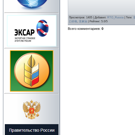
Просмотров
:
1405
|
Добавил
:
RTO_Russia
|
Теги
:
口价格
,
亚麻油
|
Рейтинг
:
5.0
/
5
Всего комментариев
:
0