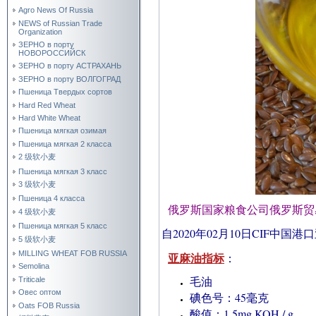
Agro News Of Russia
NEWS of Russian Trade
Organization
ЗЕРНО в порту
НОВОРОССИЙСК
ЗЕРНО в порту АСТРАХАНЬ
ЗЕРНО в порту ВОЛГОГРАД
Пшеница Твердых сортов
Hard Red Wheat
Hard White Wheat
Пшеница мягкая озимая
Пшеница мягкая 2 класса
2 级软小麦
Пшеница мягкая 3 класс
3 级软小麦
Пшеница 4 класса
俄罗斯国家粮食公司俄罗斯贸
4 级软小麦
Пшеница мягкая 5 класс
自2020年02月10日CIF中
5 级软小麦
MILLING WHEAT FOB RUSSIA
亚麻油指标
：
Semolina
毛油
Triticale
Овес оптом
碘色号：45毫克
Oats FOB Russia
酸值：1.5mg KOH / g