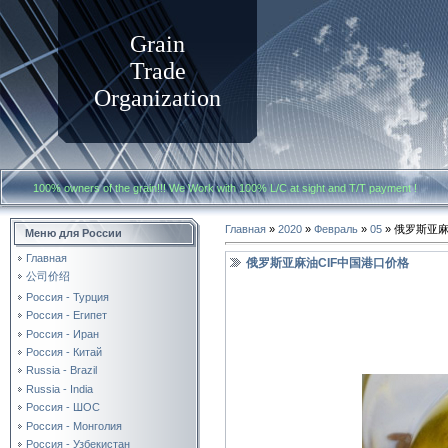
Grain
Trade
Organization
100% owners of the grain!!! We Work with
100% L/C at sight and T/T payment
Главная
»
2020
»
Февраль
»
05
» 俄罗斯亚
Меню для России
Главная
俄罗斯亚麻油CIF中国港口价格
公司价绍
Россия - Турция
Россия - Египет
Россия - Иран
Россия - Китай
Russia - Brazil
Russia - India
Россия - ШОС
Россия - Монголия
Россия - Узбекистан