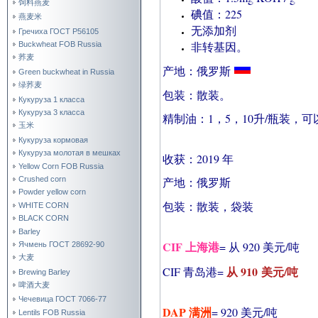
饲料燕麦
碘值：225
燕麦米
无添加剂
Гречиха ГОСТ Р56105
非转基因。
Buckwheat FOB Russia
荞麦
产地：俄罗斯
Green buckwheat in Russia
绿荞麦
包装：散装。
Кукуруза 1 класса
Кукуруза 3 класса
精制油：1，5，10升/瓶装，
玉米
Кукуруза кормовая
Кукуруза молотая в мешках
收获：2019 年
Yellow Corn FOB Russia
Crushed corn
产地：俄罗斯
Powder yellow corn
包装：散装，袋装
WHITE CORN
BLACK CORN
Barley
CIF 上海港
= 从 920 美元/吨
Ячмень ГОСТ 28692-90
大麦
从 910 美元/吨
CIF 青岛港=
Brewing Barley
啤酒大麦
Чечевица ГОСТ 7066-77
DAP 满洲
= 920 美元/吨
Lentils FOB Russia