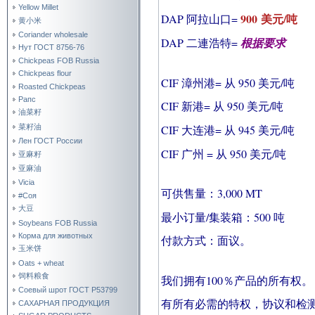
Yellow Millet
900 美元/吨
DAP 阿拉山口=
黄小米
Coriander wholesale
DAP 二連浩特=
根据要求
Нут ГОСТ 8756-76
Chickpeas FOB Russia
Chickpeas flour
CIF 漳州港= 从 950 美元/吨
Roasted Chickpeas
Рапс
CIF 新港= 从 950 美元/吨
油菜籽
菜籽油
CIF 大连港= 从 945 美元/吨
Лен ГОСТ России
CIF 广州 = 从 950 美元/吨
亚麻籽
亚麻油
Vicia
可供售量：3,000 MT
#Соя
大豆
最小订量/集装箱：500 吨
Soybeans FOB Russia
Корма для животных
付款方式：面议。
玉米饼
Oats + wheat
饲料粮食
我们拥有100％产品的所有权。
Соевый шрот ГОСТ Р53799
有所有必需的特权，协议和检
САХАРНАЯ ПРОДУКЦИЯ