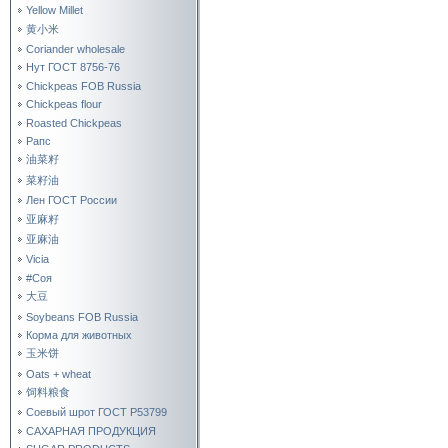
Yellow Millet
黄小米
Coriander wholesale
Нут ГОСТ 8756-76
Chickpeas FOB Russia
Chickpeas flour
Roasted Chickpeas
Рапс
油菜籽
菜籽油
Лен ГОСТ России
亚麻籽
亚麻油
Vicia
#Соя
大豆
Soybeans FOB Russia
Корма для животных
玉米饼
Oats + wheat
饲料粮食
Соевый шрот ГОСТ Р53799
САХАРНАЯ ПРОДУКЦИЯ