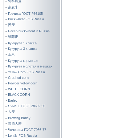
饲料燕麦
燕麦米
Гречиха ГОСТ Р56105
Buckwheat FOB Russia
荞麦
Green buckwheat in Russia
绿荞麦
Кукуруза 1 класса
Кукуруза 3 класса
玉米
Кукуруза кормовая
Кукуруза молотая в мешках
Yellow Corn FOB Russia
Crushed corn
Powder yellow corn
WHITE CORN
BLACK CORN
Barley
Ячмень ГОСТ 28692-90
大麦
Brewing Barley
啤酒大麦
Чечевица ГОСТ 7066-77
Lentils FOB Russia