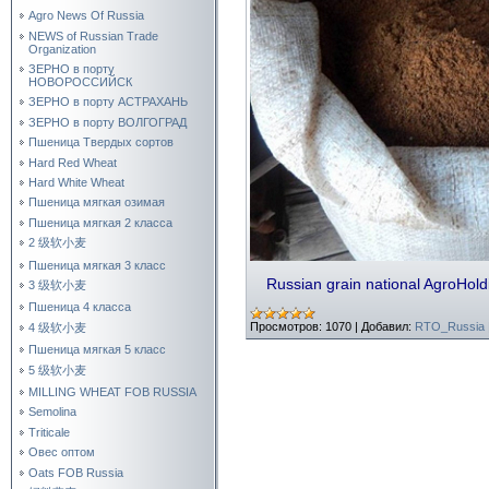
Agro News Of Russia
NEWS of Russian Trade
Organization
ЗЕРНО в порту
НОВОРОССИЙСК
ЗЕРНО в порту АСТРАХАНЬ
ЗЕРНО в порту ВОЛГОГРАД
Пшеница Твердых сортов
Hard Red Wheat
Hard White Wheat
Пшеница мягкая озимая
Пшеница мягкая 2 класса
2 级软小麦
Пшеница мягкая 3 класс
Russian grain national AgroHo
3 级软小麦
Пшеница 4 класса
Просмотров:
1070
|
Добавил:
RTO_Russia
4 级软小麦
Пшеница мягкая 5 класс
5 级软小麦
MILLING WHEAT FOB RUSSIA
Semolina
Triticale
Овес оптом
Oats FOB Russia