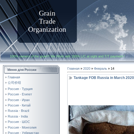
Grain
Trade
Organization
100% owners of the grain!!! We Work with
100% L/C at sight and T/T payment
Главная
»
2020
»
Февраль
»
14
Меню для России
Главная
Tankage FOB Russia in March 2020
公司价绍
Россия - Турция
Россия - Египет
Россия - Иран
Россия - Китай
Russia - Brazil
Russia - India
Россия - ШОС
Россия - Монголия
Россия - Узбекистан