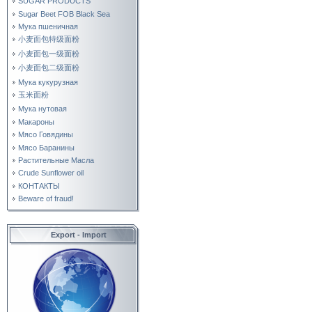
SUGAR PRODUCTS
Sugar Beet FOB Black Sea
Мука пшеничная
小麦面包特级面粉
小麦面包一级面粉
小麦面包二级面粉
Мука кукурузная
玉米面粉
Мука нутовая
Макароны
Мясо Говядины
Мясо Баранины
Растительные Масла
Crude Sunflower oil
КОНТАКТЫ
Beware of fraud!
Export - Import