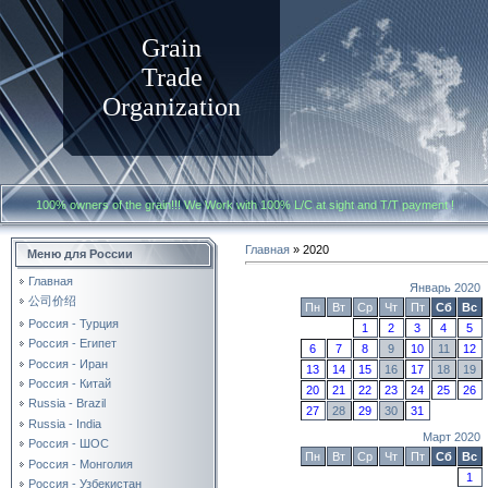
Grain
Trade
Organization
100% owners of the grain!!! We Work with
100% L/C at sight and T/T payment
Главная
»
2020
Меню для России
Главная
Январь 2020
公司价绍
Пн
Вт
Ср
Чт
Пт
Сб
Вс
Россия - Турция
1
2
3
4
5
Россия - Египет
6
7
8
9
10
11
12
Россия - Иран
13
14
15
16
17
18
19
Россия - Китай
20
21
22
23
24
25
26
Russia - Brazil
27
28
29
30
31
Russia - India
Март 2020
Россия - ШОС
Пн
Вт
Ср
Чт
Пт
Сб
Вс
Россия - Монголия
1
Россия - Узбекистан