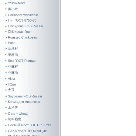
Yellow Millet
黄小米
Coriander wholesale
Нут ГОСТ 8756-76
Chickpeas FOB Russia
Chickpeas flour
Roasted Chickpeas
Рапс
油菜籽
菜籽油
Лен ГОСТ России
亚麻籽
亚麻油
Vicia
#Соя
大豆
Soybeans FOB Russia
Корма для животных
玉米饼
Oats + wheat
饲料粮食
Соевый шрот ГОСТ Р53799
САХАРНАЯ ПРОДУКЦИЯ