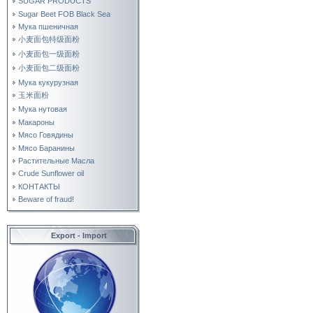
SUGAR PRODUCTS
Sugar Beet FOB Black Sea
Мука пшеничная
小麦面包特级面粉
小麦面包一级面粉
小麦面包二级面粉
Мука кукурузная
玉米面粉
Мука нутовая
Макароны
Мясо Говядины
Мясо Баранины
Растительные Масла
Crude Sunflower oil
КОНТАКТЫ
Beware of fraud!
Export - Import