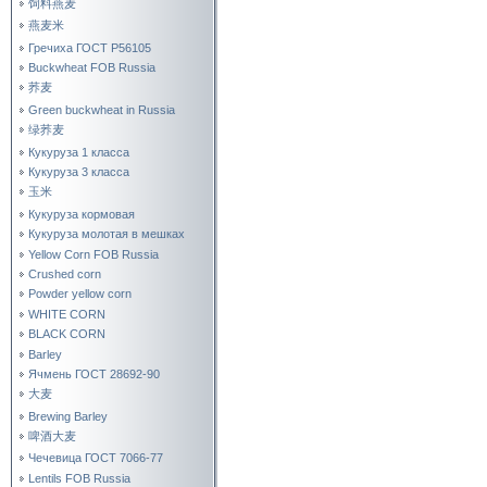
饲料燕麦
燕麦米
Гречиха ГОСТ Р56105
Buckwheat FOB Russia
荞麦
Green buckwheat in Russia
绿荞麦
Кукуруза 1 класса
Кукуруза 3 класса
玉米
Кукуруза кормовая
Кукуруза молотая в мешках
Yellow Corn FOB Russia
Crushed corn
Powder yellow corn
WHITE CORN
BLACK CORN
Barley
Ячмень ГОСТ 28692-90
大麦
Brewing Barley
啤酒大麦
Чечевица ГОСТ 7066-77
Lentils FOB Russia