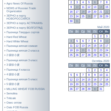
2
3
4
5
6
7
8
Agro News Of Russia
9
10
11
12
13
14
15
NEWS of Russian Trade
Organization
16
17
18
19
20
21
22
ЗЕРНО в порту
23
24
25
26
27
28
29
НОВОРОССИЙСК
30
31
ЗЕРНО в порту АСТРАХАНЬ
Май 2020
ЗЕРНО в порту ВОЛГОГРАД
Пн
Вт
Ср
Чт
Пт
Сб
Вс
Пшеница Твердых сортов
1
2
3
Hard Red Wheat
4
5
6
7
8
9
10
Hard White Wheat
11
12
13
14
15
16
17
Пшеница мягкая озимая
18
19
20
21
22
23
24
Пшеница мягкая 2 класса
25
26
27
28
29
30
31
2 级软小麦
Пшеница мягкая 3 класс
Октябрь 2020
3 级软小麦
Пн
Вт
Ср
Чт
Пт
Сб
Вс
Пшеница 4 класса
1
2
3
4
4 级软小麦
5
6
7
8
9
10
11
Пшеница мягкая 5 класс
12
13
14
15
16
17
18
5 级软小麦
19
20
21
22
23
24
25
26
27
28
29
30
31
MILLING WHEAT FOB RUSSIA
Semolina
Triticale
Овес оптом
Oats FOB Russia