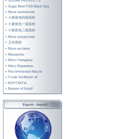
SUGAR PRODUCTS
Sugar Beet FOB Black Sea
Мука пшеничная
小麦面包特级面粉
小麦面包一级面粉
小麦面包二级面粉
Мука кукурузная
玉米面粉
Мука нутовая
Макароны
Мясо Говядины
Мясо Баранины
Растительные Масла
Crude Sunflower oil
КОНТАКТЫ
Beware of fraud!
Export - Import