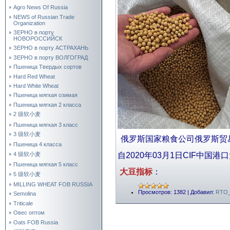
Agro News Of Russia
NEWS of Russian Trade
Organization
ЗЕРНО в порту
НОВОРОССИЙСК
ЗЕРНО в порту АСТРАХАНЬ
ЗЕРНО в порту ВОЛГОГРАД
Пшеница Твердых сортов
Hard Red Wheat
Hard White Wheat
Пшеница мягкая озимая
Пшеница мягкая 2 класса
2 级软小麦
Пшеница мягкая 3 класс
3 级软小麦
俄罗斯国家粮食公司俄罗斯贸
Пшеница 4 класса
4 级软小麦
自2020年03月1日CIF中国
Пшеница мягкая 5 класс
大豆指标
：
5 级软小麦
MILLING WHEAT FOB RUSSIA
Просмотров:
1382
|
Добавил:
RTO_
Semolina
Triticale
Овес оптом
Oats FOB Russia