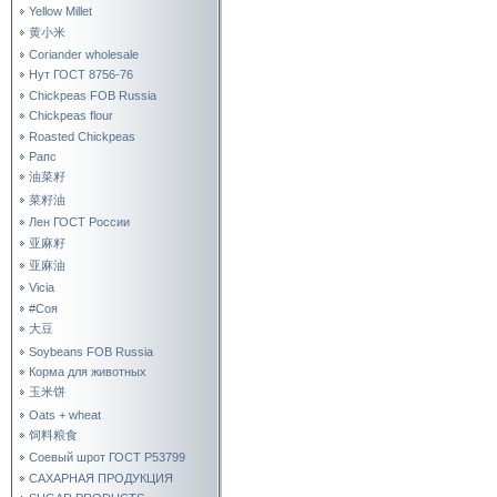
Yellow Millet
黄小米
Coriander wholesale
Нут ГОСТ 8756-76
Chickpeas FOB Russia
Chickpeas flour
Roasted Chickpeas
Рапс
油菜籽
菜籽油
Лен ГОСТ России
亚麻籽
亚麻油
Vicia
#Соя
大豆
Soybeans FOB Russia
Корма для животных
玉米饼
Oats + wheat
饲料粮食
Соевый шрот ГОСТ Р53799
САХАРНАЯ ПРОДУКЦИЯ