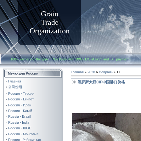
Grain
Trade
Organization
100% owners of the grain!!! We Work with
100% L/C at sight and T/T payment
Главная
»
2020
»
Февраль
»
17
Меню для России
Главная
俄罗斯大豆CIF中国港口价格
公司价绍
Россия - Турция
Россия - Египет
Россия - Иран
Россия - Китай
Russia - Brazil
Russia - India
Россия - ШОС
Россия - Монголия
Россия - Узбекистан