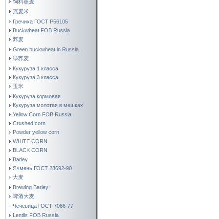
饲料燕麦
燕麦米
Гречиха ГОСТ Р56105
Buckwheat FOB Russia
荞麦
Green buckwheat in Russia
绿荞麦
Кукуруза 1 класса
Кукуруза 3 класса
玉米
Кукуруза кормовая
Кукуруза молотая в мешках
Yellow Corn FOB Russia
Crushed corn
Powder yellow corn
WHITE CORN
BLACK CORN
Barley
Ячмень ГОСТ 28692-90
大麦
Brewing Barley
啤酒大麦
Чечевица ГОСТ 7066-77
Lentils FOB Russia