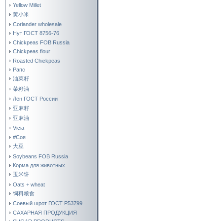
Yellow Millet
黄小米
Coriander wholesale
Нут ГОСТ 8756-76
Chickpeas FOB Russia
Chickpeas flour
Roasted Chickpeas
Рапс
油菜籽
菜籽油
Лен ГОСТ России
亚麻籽
亚麻油
Vicia
#Соя
大豆
Soybeans FOB Russia
Корма для животных
玉米饼
Oats + wheat
饲料粮食
Соевый шрот ГОСТ Р53799
САХАРНАЯ ПРОДУКЦИЯ