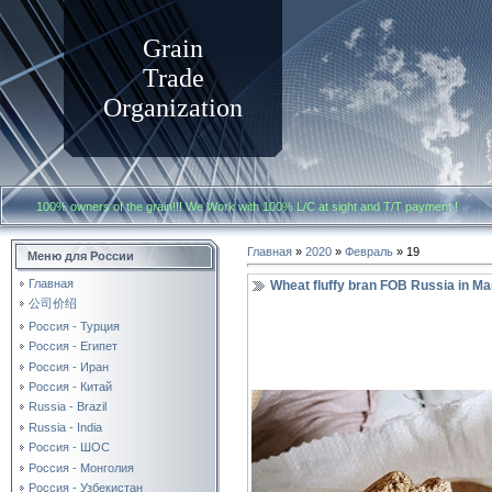
Grain
Trade
Organization
100% owners of the grain!!! We Work with
100% L/C at sight and T/T payment
Главная
»
2020
»
Февраль
»
19
Меню для России
Главная
Wheat fluffy bran FOB Russia in M
公司价绍
Россия - Турция
Россия - Египет
Россия - Иран
Россия - Китай
Russia - Brazil
Russia - India
Россия - ШОС
Россия - Монголия
Россия - Узбекистан