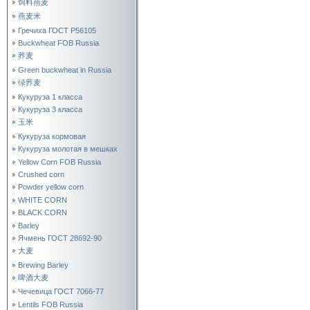
饲料燕麦
燕麦米
Гречиха ГОСТ Р56105
Buckwheat FOB Russia
荞麦
Green buckwheat in Russia
绿荞麦
Кукуруза 1 класса
Кукуруза 3 класса
玉米
Кукуруза кормовая
Кукуруза молотая в мешках
Yellow Corn FOB Russia
Crushed corn
Powder yellow corn
WHITE CORN
BLACK CORN
Barley
Ячмень ГОСТ 28692-90
大麦
Brewing Barley
啤酒大麦
Чечевица ГОСТ 7066-77
Lentils FOB Russia