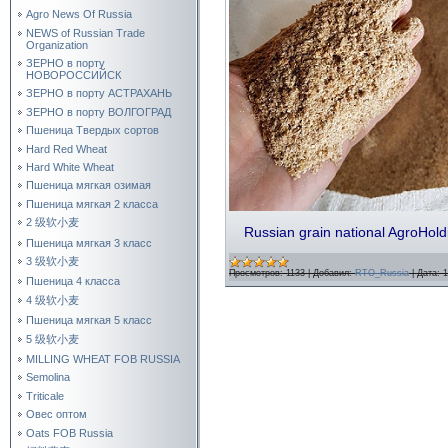
Agro News Of Russia
NEWS of Russian Trade
Organization
ЗЕРНО в порту
НОВОРОССИЙСК
ЗЕРНО в порту АСТРАХАНЬ
ЗЕРНО в порту ВОЛГОГРАД
Пшеница Твердых сортов
Hard Red Wheat
Hard White Wheat
Пшеница мягкая озимая
Пшеница мягкая 2 класса
2 级软小麦
Russian grain national AgroHo
Пшеница мягкая 3 класс
3 级软小麦
Просмотров:
1133
|
Добавил:
RTO_Russia
|
Дата:
1
Пшеница 4 класса
4 级软小麦
Пшеница мягкая 5 класс
5 级软小麦
MILLING WHEAT FOB RUSSIA
Semolina
Triticale
Овес оптом
Oats FOB Russia