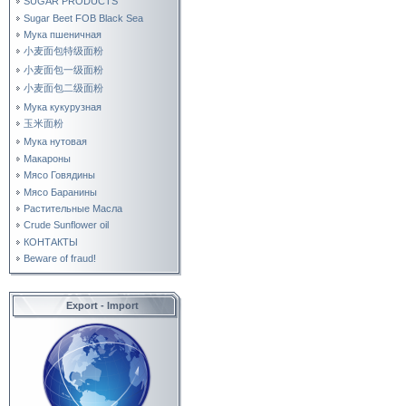
SUGAR PRODUCTS
Sugar Beet FOB Black Sea
Мука пшеничная
小麦面包特级面粉
小麦面包一级面粉
小麦面包二级面粉
Мука кукурузная
玉米面粉
Мука нутовая
Макароны
Мясо Говядины
Мясо Баранины
Растительные Масла
Crude Sunflower oil
КОНТАКТЫ
Beware of fraud!
Export - Import