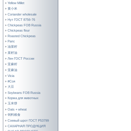
Yellow Millet
黄小米
Coriander wholesale
Нут ГОСТ 8756-76
Chickpeas FOB Russia
Chickpeas flour
Roasted Chickpeas
Рапс
油菜籽
菜籽油
Лен ГОСТ России
亚麻籽
亚麻油
Vicia
#Соя
大豆
Soybeans FOB Russia
Корма для животных
玉米饼
Oats + wheat
饲料粮食
Соевый шрот ГОСТ Р53799
САХАРНАЯ ПРОДУКЦИЯ