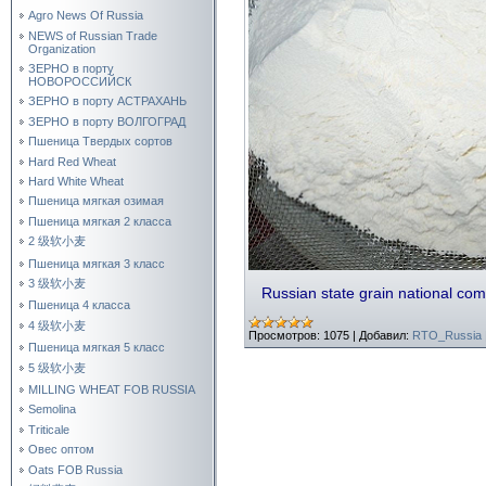
Agro News Of Russia
NEWS of Russian Trade
Organization
ЗЕРНО в порту
НОВОРОССИЙСК
ЗЕРНО в порту АСТРАХАНЬ
ЗЕРНО в порту ВОЛГОГРАД
Пшеница Твердых сортов
Hard Red Wheat
Hard White Wheat
Пшеница мягкая озимая
Пшеница мягкая 2 класса
2 级软小麦
Пшеница мягкая 3 класс
3 级软小麦
Russian state grain national c
Пшеница 4 класса
4 级软小麦
Просмотров:
1075
|
Добавил:
RTO_Russia
Пшеница мягкая 5 класс
5 级软小麦
MILLING WHEAT FOB RUSSIA
Semolina
Triticale
Овес оптом
Oats FOB Russia