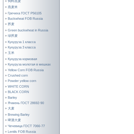
饲料燕麦
燕麦米
Гречиха ГОСТ Р56105
Buckwheat FOB Russia
荞麦
Green buckwheat in Russia
绿荞麦
Кукуруза 1 класса
Кукуруза 3 класса
玉米
Кукуруза кормовая
Кукуруза молотая в мешках
Yellow Corn FOB Russia
Crushed corn
Powder yellow corn
WHITE CORN
BLACK CORN
Barley
Ячмень ГОСТ 28692-90
大麦
Brewing Barley
啤酒大麦
Чечевица ГОСТ 7066-77
Lentils FOB Russia