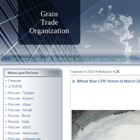
Grain
Trade
Organization
100% owners of the grain!!! We Work with
100% L/C at sight and T/T payment
Главная
»
2020
»
Февраль
»
25
Меню для России
Главная
Wheat flour CFR Yemen in March 2
公司价绍
Россия - Турция
Россия - Египет
Россия - Иран
Россия - Китай
Russia - Brazil
Russia - India
Россия - ШОС
Россия - Монголия
Россия - Узбекистан