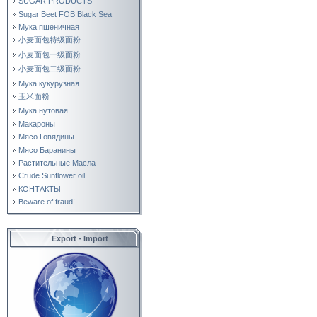
SUGAR PRODUCTS
Sugar Beet FOB Black Sea
Мука пшеничная
小麦面包特级面粉
小麦面包一级面粉
小麦面包二级面粉
Мука кукурузная
玉米面粉
Мука нутовая
Макароны
Мясо Говядины
Мясо Баранины
Растительные Масла
Crude Sunflower oil
КОНТАКТЫ
Beware of fraud!
Export - Import