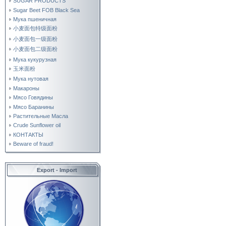
SUGAR PRODUCTS
Sugar Beet FOB Black Sea
Мука пшеничная
小麦面包特级面粉
小麦面包一级面粉
小麦面包二级面粉
Мука кукурузная
玉米面粉
Мука нутовая
Макароны
Мясо Говядины
Мясо Баранины
Растительные Масла
Crude Sunflower oil
КОНТАКТЫ
Beware of fraud!
Export - Import