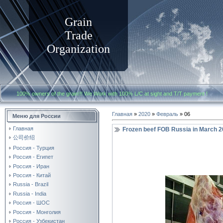
Grain
Trade
Organization
100% owners of the grain!!! We Work with
100% L/C at sight and T/T payment
Главная
»
2020
»
Февраль
»
06
Меню для России
Главная
Frozen beef FOB Russia in March 
公司价绍
Россия - Турция
Россия - Египет
Россия - Иран
Россия - Китай
Russia - Brazil
Russia - India
Россия - ШОС
Россия - Монголия
Россия - Узбекистан