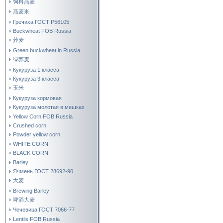
饲料燕麦
燕麦米
Гречиха ГОСТ Р56105
Buckwheat FOB Russia
荞麦
Green buckwheat in Russia
绿荞麦
Кукуруза 1 класса
Кукуруза 3 класса
玉米
Кукуруза кормовая
Кукуруза молотая в мешках
Yellow Corn FOB Russia
Crushed corn
Powder yellow corn
WHITE CORN
BLACK CORN
Barley
Ячмень ГОСТ 28692-90
大麦
Brewing Barley
啤酒大麦
Чечевица ГОСТ 7066-77
Lentils FOB Russia