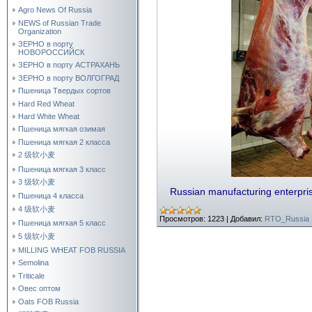
Agro News Of Russia
NEWS of Russian Trade
Organization
ЗЕРНО в порту
НОВОРОССИЙСК
ЗЕРНО в порту АСТРАХАНЬ
ЗЕРНО в порту ВОЛГОГРАД
Пшеница Твердых сортов
Hard Red Wheat
Hard White Wheat
Пшеница мягкая озимая
Пшеница мягкая 2 класса
2 级软小麦
Пшеница мягкая 3 класс
3 级软小麦
Russian manufacturing enterpr
Пшеница 4 класса
4 级软小麦
Просмотров:
1223
|
Добавил:
RTO_Russia
Пшеница мягкая 5 класс
5 级软小麦
MILLING WHEAT FOB RUSSIA
Semolina
Triticale
Овес оптом
Oats FOB Russia