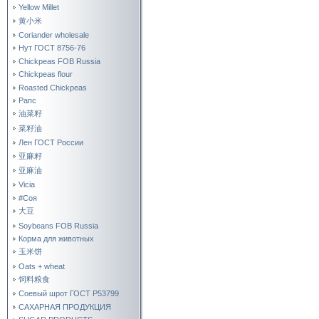
Yellow Millet
黄小米
Coriander wholesale
Нут ГОСТ 8756-76
Chickpeas FOB Russia
Chickpeas flour
Roasted Chickpeas
Рапс
油菜籽
菜籽油
Лен ГОСТ России
亚麻籽
亚麻油
Vicia
#Соя
大豆
Soybeans FOB Russia
Корма для животных
玉米饼
Oats + wheat
饲料粮食
Соевый шрот ГОСТ Р53799
САХАРНАЯ ПРОДУКЦИЯ