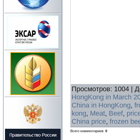
Просмотров
:
1004
|
Д
HongKong in March 2
China in HongKong
,
f
kong
,
Meat
,
Beef
,
pric
China price
,
frozen be
Всего комментариев
:
0