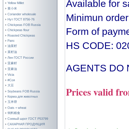
Available for 
Yellow Millet
黄小米
Minimun order:
Coriander wholesale
Нут ГОСТ 8756-76
Chickpeas FOB Russia
Form of paymen
Chickpeas flour
Roasted Chickpeas
Рапс
HS CODE: 020
油菜籽
菜籽油
Лен ГОСТ России
亚麻籽
AGENTS DO 
亚麻油
Vicia
#Соя
大豆
Prices valid f
Soybeans FOB Russia
Корма для животных
玉米饼
Oats + wheat
饲料粮食
Соевый шрот ГОСТ Р53799
САХАРНАЯ ПРОДУКЦИЯ