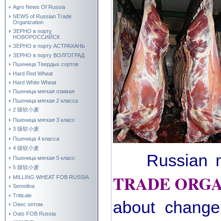
Agro News Of Russia
NEWS of Russian Trade
Organization
ЗЕРНО в порту
НОВОРОССИЙСК
ЗЕРНО в порту АСТРАХАНЬ
ЗЕРНО в порту ВОЛГОГРАД
Пшеница Твердых сортов
Hard Red Wheat
Hard White Wheat
Пшеница мягкая озимая
Пшеница мягкая 2 класса
2 级软小麦
Пшеница мягкая 3 класс
3 级软小麦
Пшеница 4 класса
4 级软小麦
Russian 
Пшеница мягкая 5 класс
5 级软小麦
TRADE ORGA
MILLING WHEAT FOB RUSSIA
Semolina
Triticale
about chang
Овес оптом
Oats FOB Russia