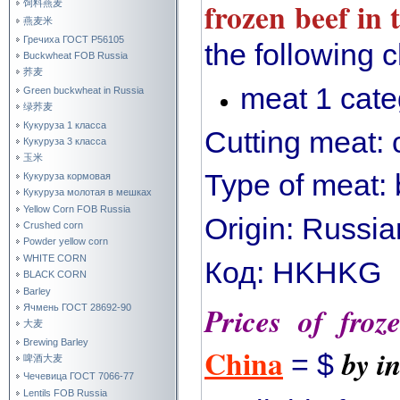
frozen beef in
饲料燕麦
燕麦米
Гречиха ГОСТ Р56105
the following c
Buckwheat FOB Russia
荞麦
meat 1 cate
Green buckwheat in Russia
绿荞麦
Кукуруза 1 класса
Cutting meat: c
Кукуруза 3 класса
玉米
Type of meat: 
Кукуруза кормовая
Кукуруза молотая в мешках
Yellow Corn FOB Russia
Origin: Russia
Crushed corn
Powder yellow corn
WHITE CORN
Код: HKHKG
BLACK CORN
Barley
Prices of froz
Ячмень ГОСТ 28692-90
大麦
Brewing Barley
China
by i
= $
啤酒大麦
Чечевица ГОСТ 7066-77
Lentils FOB Russia