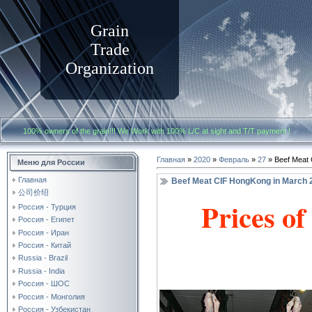
Grain
Trade
Organization
100% owners of the grain!!! We Work with
100% L/C at sight and T/T payment
Главная
»
2020
»
Февраль
»
27
» Beef Meat 
Меню для России
Главная
Beef Meat CIF HongKong in March 
公司价绍
Prices o
Россия - Турция
Россия - Египет
Россия - Иран
Россия - Китай
Russia - Brazil
Russia - India
Россия - ШОС
Россия - Монголия
Россия - Узбекистан