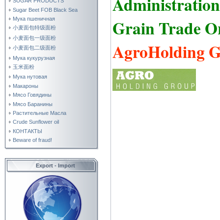
Administratio
SUGAR PRODUCTS
Sugar Beet FOB Black Sea
Мука пшеничная
Grain Trade O
小麦面包特级面粉
小麦面包一级面粉
AgroHolding 
小麦面包二级面粉
Мука кукурузная
玉米面粉
Мука нутовая
Макароны
Мясо Говядины
Мясо Баранины
Растительные Масла
Crude Sunflower oil
КОНТАКТЫ
Beware of fraud!
Export - Import