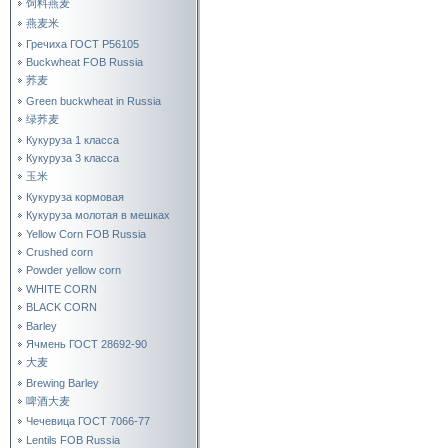
饲料燕麦
燕麦米
Гречиха ГОСТ Р56105
Buckwheat FOB Russia
荞麦
Green buckwheat in Russia
绿荞麦
Кукуруза 1 класса
Кукуруза 3 класса
玉米
Кукуруза кормовая
Кукуруза молотая в мешках
Yellow Corn FOB Russia
Crushed corn
Powder yellow corn
WHITE CORN
BLACK CORN
Barley
Ячмень ГОСТ 28692-90
大麦
Brewing Barley
啤酒大麦
Чечевица ГОСТ 7066-77
Lentils FOB Russia