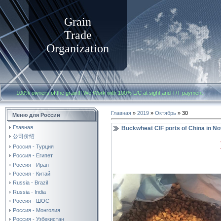
Grain
Trade
Organization
100% owners of the grain!!! We Work with
100% L/C at sight and T/T payment
Главная
»
2019
»
Октябрь
»
30
Меню для России
Главная
Buckwheat CIF ports of China in 
公司价绍
Россия - Турция
Россия - Египет
Россия - Иран
Россия - Китай
Russia - Brazil
Russia - India
Россия - ШОС
Россия - Монголия
Россия - Узбекистан