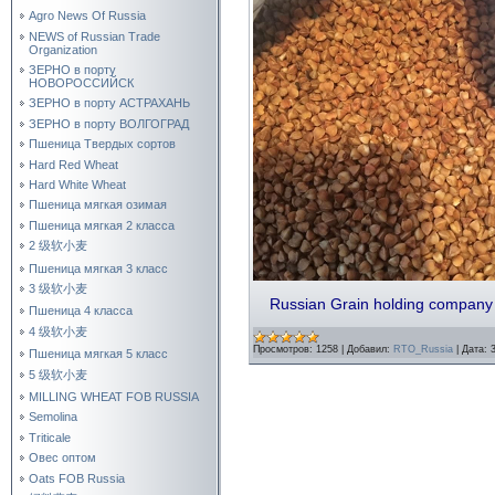
Agro News Of Russia
NEWS of Russian Trade
Organization
ЗЕРНО в порту
НОВОРОССИЙСК
ЗЕРНО в порту АСТРАХАНЬ
ЗЕРНО в порту ВОЛГОГРАД
Пшеница Твердых сортов
Hard Red Wheat
Hard White Wheat
Пшеница мягкая озимая
Пшеница мягкая 2 класса
2 级软小麦
Пшеница мягкая 3 класс
3 级软小麦
Russian Grain holding compan
Пшеница 4 класса
4 级软小麦
Просмотров:
1258
|
Добавил:
RTO_Russia
|
Дата:
Пшеница мягкая 5 класс
5 级软小麦
MILLING WHEAT FOB RUSSIA
Semolina
Triticale
Овес оптом
Oats FOB Russia