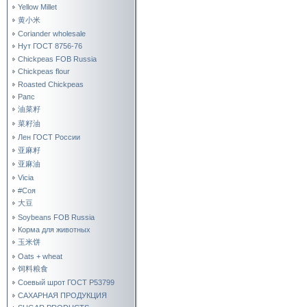
Yellow Millet
黄小米
Coriander wholesale
Нут ГОСТ 8756-76
Chickpeas FOB Russia
Chickpeas flour
Roasted Chickpeas
Рапс
油菜籽
菜籽油
Лен ГОСТ России
亚麻籽
亚麻油
Vicia
#Соя
大豆
Soybeans FOB Russia
Корма для животных
玉米饼
Oats + wheat
饲料粮食
Соевый шрот ГОСТ Р53799
САХАРНАЯ ПРОДУКЦИЯ