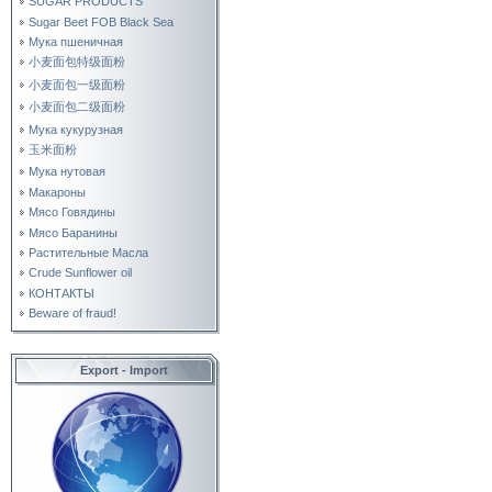
SUGAR PRODUCTS
Sugar Beet FOB Black Sea
Мука пшеничная
小麦面包特级面粉
小麦面包一级面粉
小麦面包二级面粉
Мука кукурузная
玉米面粉
Мука нутовая
Макароны
Мясо Говядины
Мясо Баранины
Растительные Масла
Crude Sunflower oil
КОНТАКТЫ
Beware of fraud!
Export - Import