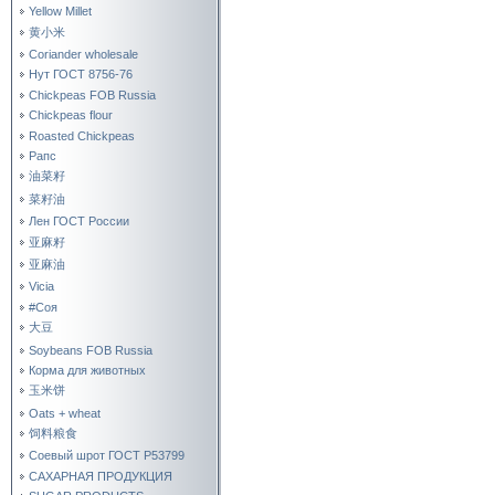
Yellow Millet
黄小米
Coriander wholesale
Нут ГОСТ 8756-76
Chickpeas FOB Russia
Chickpeas flour
Roasted Chickpeas
Рапс
油菜籽
菜籽油
Лен ГОСТ России
亚麻籽
亚麻油
Vicia
#Соя
大豆
Soybeans FOB Russia
Корма для животных
玉米饼
Oats + wheat
饲料粮食
Соевый шрот ГОСТ Р53799
САХАРНАЯ ПРОДУКЦИЯ