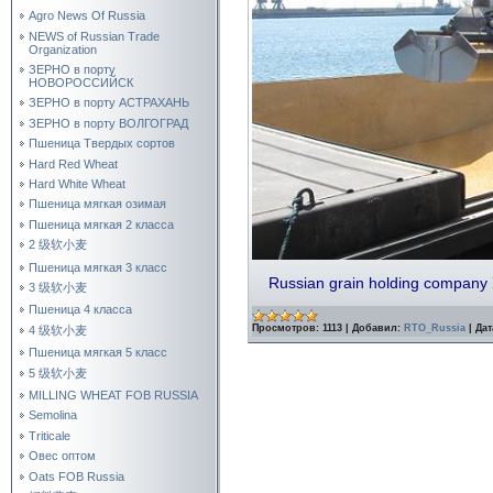
Agro News Of Russia
NEWS of Russian Trade
Organization
ЗЕРНО в порту
НОВОРОССИЙСК
ЗЕРНО в порту АСТРАХАНЬ
ЗЕРНО в порту ВОЛГОГРАД
Пшеница Твердых сортов
Hard Red Wheat
Hard White Wheat
Пшеница мягкая озимая
Пшеница мягкая 2 класса
2 级软小麦
Пшеница мягкая 3 класс
Russian grain holding company
3 级软小麦
Пшеница 4 класса
Просмотров:
1113
|
Добавил:
RTO_Russia
|
Дат
4 级软小麦
Пшеница мягкая 5 класс
5 级软小麦
MILLING WHEAT FOB RUSSIA
Semolina
Triticale
Овес оптом
Oats FOB Russia