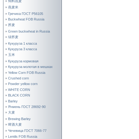
饲料燕麦
燕麦米
Гречиха ГОСТ Р56105
Buckwheat FOB Russia
荞麦
Green buckwheat in Russia
绿荞麦
Кукуруза 1 класса
Кукуруза 3 класса
玉米
Кукуруза кормовая
Кукуруза молотая в мешках
Yellow Corn FOB Russia
Crushed corn
Powder yellow corn
WHITE CORN
BLACK CORN
Barley
Ячмень ГОСТ 28692-90
大麦
Brewing Barley
啤酒大麦
Чечевица ГОСТ 7066-77
Lentils FOB Russia