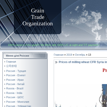
Grain
Trade
Organization
100% owners of the grain!!! We Work with
100% L/C at sight and T/T payment
Главная
»
2019
»
Октябрь
»
13
Меню для России
Главная
Prices of milling wheat CFR Syria 
公司价绍
Pr
Россия - Турция
Россия - Египет
Россия - Иран
Россия - Китай
Russia - Brazil
Russia - India
Россия - ШОС
Россия - Монголия
Россия - Узбекистан