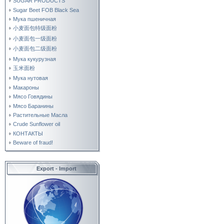
SUGAR PRODUCTS
Sugar Beet FOB Black Sea
Мука пшеничная
小麦面包特级面粉
小麦面包一级面粉
小麦面包二级面粉
Мука кукурузная
玉米面粉
Мука нутовая
Макароны
Мясо Говядины
Мясо Баранины
Растительные Масла
Crude Sunflower oil
КОНТАКТЫ
Beware of fraud!
Export - Import