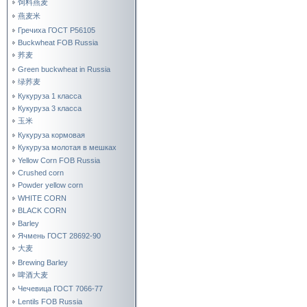
饲料燕麦
燕麦米
Гречиха ГОСТ Р56105
Buckwheat FOB Russia
荞麦
Green buckwheat in Russia
绿荞麦
Кукуруза 1 класса
Кукуруза 3 класса
玉米
Кукуруза кормовая
Кукуруза молотая в мешках
Yellow Corn FOB Russia
Crushed corn
Powder yellow corn
WHITE CORN
BLACK CORN
Barley
Ячмень ГОСТ 28692-90
大麦
Brewing Barley
啤酒大麦
Чечевица ГОСТ 7066-77
Lentils FOB Russia