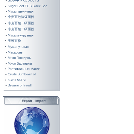
SUGAR PRODUCTS
Sugar Beet FOB Black Sea
Мука пшеничная
小麦面包特级面粉
小麦面包一级面粉
小麦面包二级面粉
Мука кукурузная
玉米面粉
Мука нутовая
Макароны
Мясо Говядины
Мясо Баранины
Растительные Масла
Crude Sunflower oil
КОНТАКТЫ
Beware of fraud!
Export - Import