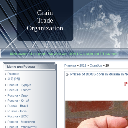
Grain
Trade
Organization
100% owners of the grain!!! We Work with
100% L/C at sight and T/T payment
Главная
»
2019
»
Октябрь
»
29
Меню для России
Главная
Prices of DDGS corn in Russia in 
公司价绍
P
Россия - Турция
Россия - Египет
Россия - Иран
Россия - Китай
Russia - Brazil
Russia - India
Россия - ШОС
Россия - Монголия
Россия - Узбекистан