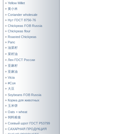
Yellow Millet
黄小米
Coriander wholesale
Нут ГОСТ 8756-76
Chickpeas FOB Russia
Chickpeas flour
Roasted Chickpeas
Рапс
油菜籽
菜籽油
Лен ГОСТ России
亚麻籽
亚麻油
Vicia
#Соя
大豆
Soybeans FOB Russia
Корма для животных
玉米饼
Oats + wheat
饲料粮食
Соевый шрот ГОСТ Р53799
САХАРНАЯ ПРОДУКЦИЯ