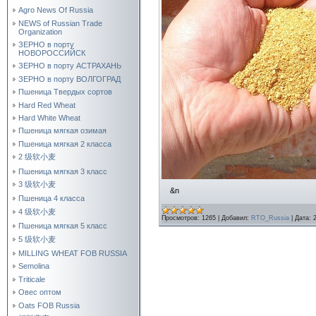
Agro News Of Russia
NEWS of Russian Trade
Organization
ЗЕРНО в порту
НОВОРОССИЙСК
ЗЕРНО в порту АСТРАХАНЬ
ЗЕРНО в порту ВОЛГОГРАД
Пшеница Твердых сортов
Hard Red Wheat
Hard White Wheat
Пшеница мягкая озимая
Пшеница мягкая 2 класса
2 级软小麦
Пшеница мягкая 3 класс
3 级软小麦
&n
Пшеница 4 класса
4 级软小麦
Просмотров:
1265
|
Добавил:
RTO_Russia
|
Дата:
Пшеница мягкая 5 класс
5 级软小麦
MILLING WHEAT FOB RUSSIA
Semolina
Triticale
Овес оптом
Oats FOB Russia