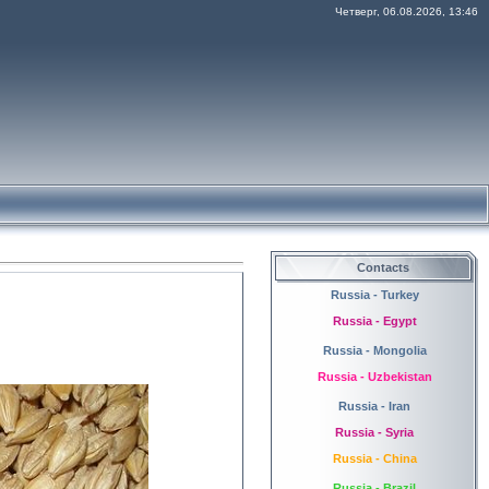
Четверг, 06.08.2026, 13:46
Contacts
Russia - Turkey
Russia - Egypt
Russia - Mongolia
Russia - Uzbekistan
Russia - Iran
Russia - Syria
Russia - China
Russia - Brazil