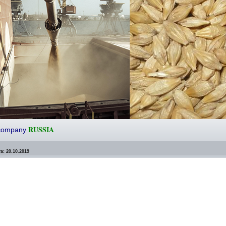
RUSSIA
g company
а:
20.10.2019