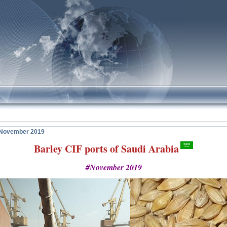
!
n November 2019
Barley CIF ports of Saudi Arabia
#November 2019