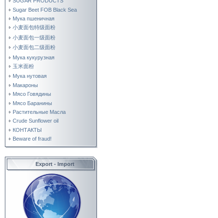
SUGAR PRODUCTS
Sugar Beet FOB Black Sea
Мука пшеничная
小麦面包特级面粉
小麦面包一级面粉
小麦面包二级面粉
Мука кукурузная
玉米面粉
Мука нутовая
Макароны
Мясо Говядины
Мясо Баранины
Растительные Масла
Crude Sunflower oil
КОНТАКТЫ
Beware of fraud!
Export - Import