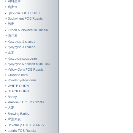
饲料燕麦
燕麦米
Гречиха ГОСТ Р56105
Buckwheat FOB Russia
荞麦
Green buckwheat in Russia
绿荞麦
Кукуруза 1 класса
Кукуруза 3 класса
玉米
Кукуруза кормовая
Кукуруза молотая в мешках
Yellow Corn FOB Russia
Crushed corn
Powder yellow corn
WHITE CORN
BLACK CORN
Barley
Ячмень ГОСТ 28692-90
大麦
Brewing Barley
啤酒大麦
Чечевица ГОСТ 7066-77
Lentils FOB Russia