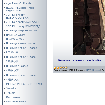
Agro News Of Russia
NEWS of Russian Trade
Organization
ЗЕРНО в порту
НОВОРОССИЙСК
ЗЕРНО в порту АСТРАХАНЬ
ЗЕРНО в порту ВОЛГОГРАД
Пшеница Твердых сортов
Hard Red Wheat
Hard White Wheat
Пшеница мягкая озимая
Пшеница мягкая 2 класса
2 级软小麦
Пшеница мягкая 3 класс
Russian national grain holdin
3 级软小麦
Пшеница 4 класса
4 级软小麦
Просмотров:
1312
|
Добавил:
RTO_Russia
|
Дат
Пшеница мягкая 5 класс
5 级软小麦
MILLING WHEAT FOB RUSSIA
Semolina
Triticale
Овес оптом
Oats FOB Russia