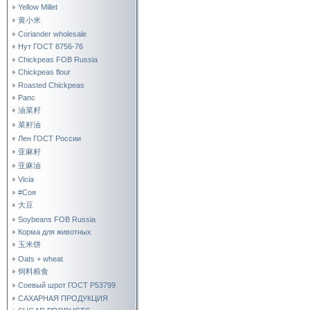
Yellow Millet
黄小米
Coriander wholesale
Нут ГОСТ 8756-76
Chickpeas FOB Russia
Chickpeas flour
Roasted Chickpeas
Рапс
油菜籽
菜籽油
Лен ГОСТ России
亚麻籽
亚麻油
Vicia
#Соя
大豆
Soybeans FOB Russia
Корма для животных
玉米饼
Oats + wheat
饲料粮食
Соевый шрот ГОСТ Р53799
САХАРНАЯ ПРОДУКЦИЯ