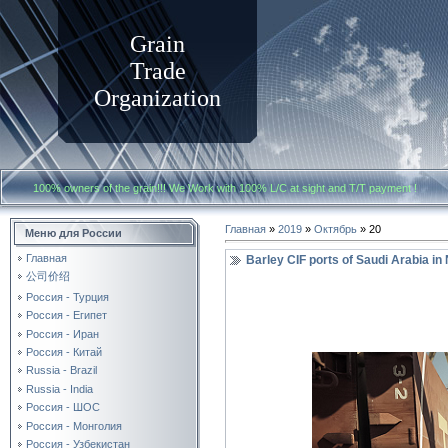
Grain
Trade
Organization
100% owners of the grain!!! We Work with
100% L/C at sight and T/T payment
Главная
»
2019
»
Октябрь
»
20
Меню для России
Главная
Barley CIF ports of Saudi Arabia i
公司价绍
Россия - Турция
Россия - Египет
Россия - Иран
Россия - Китай
Russia - Brazil
Russia - India
Россия - ШОС
Россия - Монголия
Россия - Узбекистан