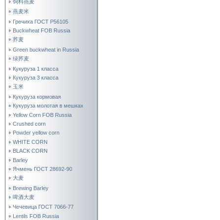
饲料燕麦
燕麦米
Гречиха ГОСТ Р56105
Buckwheat FOB Russia
荞麦
Green buckwheat in Russia
绿荞麦
Кукуруза 1 класса
Кукуруза 3 класса
玉米
Кукуруза кормовая
Кукуруза молотая в мешках
Yellow Corn FOB Russia
Crushed corn
Powder yellow corn
WHITE CORN
BLACK CORN
Barley
Ячмень ГОСТ 28692-90
大麦
Brewing Barley
啤酒大麦
Чечевица ГОСТ 7066-77
Lentils FOB Russia