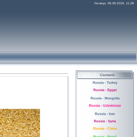
Четверг, 06.08.2026, 11:39
Contacts
Russia - Turkey
Russia - Egypt
Russia - Mongolia
Russia - Uzbekistan
Russia - Iran
Russia - Syria
Russia - China
Russia - Brazil