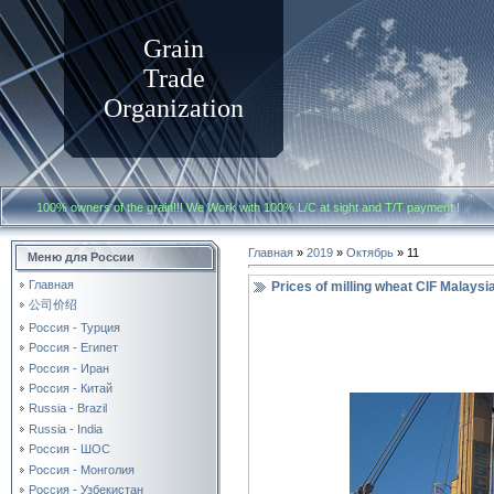
Grain
Trade
Organization
100% owners of the grain!!! We Work with
100% L/C at sight and T/T payment
Главная
»
2019
»
Октябрь
»
11
Меню для России
Главная
Prices of milling wheat CIF Malaysi
公司价绍
Россия - Турция
Россия - Египет
Россия - Иран
Россия - Китай
Russia - Brazil
Russia - India
Россия - ШОС
Россия - Монголия
Россия - Узбекистан