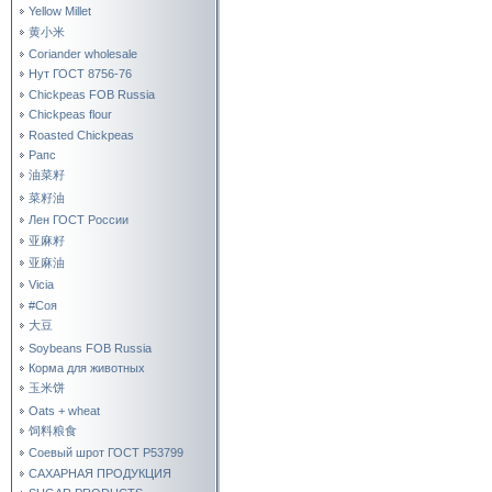
Yellow Millet
黄小米
Coriander wholesale
Нут ГОСТ 8756-76
Chickpeas FOB Russia
Chickpeas flour
Roasted Chickpeas
Рапс
油菜籽
菜籽油
Лен ГОСТ России
亚麻籽
亚麻油
Vicia
#Соя
大豆
Soybeans FOB Russia
Корма для животных
玉米饼
Oats + wheat
饲料粮食
Соевый шрот ГОСТ Р53799
САХАРНАЯ ПРОДУКЦИЯ