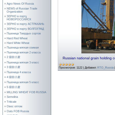
Agro News Of Russia
NEWS of Russian Trade
Organization
ЗЕРНО в порту
НОВОРОССИЙСК
ЗЕРНО в порту АСТРАХАНЬ
ЗЕРНО в порту ВОЛГОГРАД
Пшеница Твердых сортов
Hard Red Wheat
Hard White Wheat
Пшеница мягкая озимая
Пшеница мягкая 2 класса
2 级软小麦
Russian national grain holding
Пшеница мягкая 3 класс
3 级软小麦
Просмотров:
1122
|
Добавил:
RTO_Russia
Пшеница 4 класса
4 级软小麦
Пшеница мягкая 5 класс
5 级软小麦
MILLING WHEAT FOB RUSSIA
Semolina
Triticale
Овес оптом
Oats FOB Russia