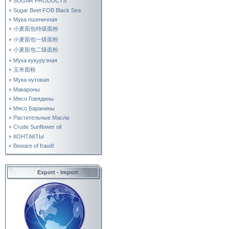
SUGAR PRODUCTS
Sugar Beet FOB Black Sea
Мука пшеничная
小麦面包特级面粉
小麦面包一级面粉
小麦面包二级面粉
Мука кукурузная
玉米面粉
Мука нутовая
Макароны
Мясо Говядины
Мясо Баранины
Растительные Масла
Crude Sunflower oil
КОНТАКТЫ
Beware of fraud!
Export - Import