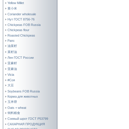
Yellow Millet
黄小米
Coriander wholesale
Нут ГОСТ 8756-76
Chickpeas FOB Russia
Chickpeas flour
Roasted Chickpeas
Рапс
油菜籽
菜籽油
Лен ГОСТ России
亚麻籽
亚麻油
Vicia
#Соя
大豆
Soybeans FOB Russia
Корма для животных
玉米饼
Oats + wheat
饲料粮食
Соевый шрот ГОСТ Р53799
САХАРНАЯ ПРОДУКЦИЯ