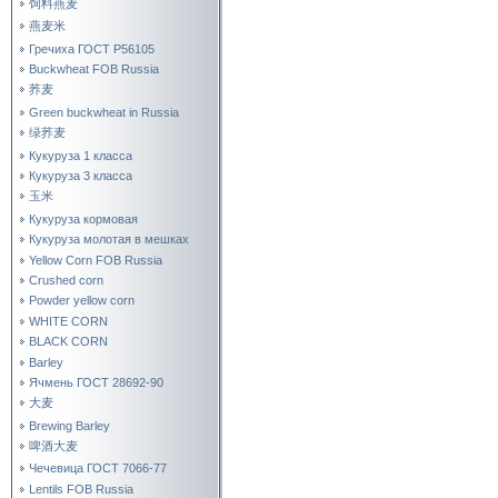
饲料燕麦
燕麦米
Гречиха ГОСТ Р56105
Buckwheat FOB Russia
荞麦
Green buckwheat in Russia
绿荞麦
Кукуруза 1 класса
Кукуруза 3 класса
玉米
Кукуруза кормовая
Кукуруза молотая в мешках
Yellow Corn FOB Russia
Crushed corn
Powder yellow corn
WHITE CORN
BLACK CORN
Barley
Ячмень ГОСТ 28692-90
大麦
Brewing Barley
啤酒大麦
Чечевица ГОСТ 7066-77
Lentils FOB Russia