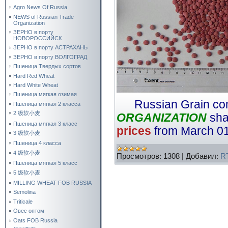
Agro News Of Russia
NEWS of Russian Trade
Organization
ЗЕРНО в порту
НОВОРОССИЙСК
ЗЕРНО в порту АСТРАХАНЬ
ЗЕРНО в порту ВОЛГОГРАД
Пшеница Твердых сортов
Hard Red Wheat
Hard White Wheat
Пшеница мягкая озимая
Russian Grain c
Пшеница мягкая 2 класса
2 级软小麦
ORGANIZATION
shal
Пшеница мягкая 3 класс
prices
from March 01
3 级软小麦
Пшеница 4 класса
4 级软小麦
Просмотров:
1308
|
Добавил:
R
Пшеница мягкая 5 класс
5 级软小麦
MILLING WHEAT FOB RUSSIA
Semolina
Triticale
Овес оптом
Oats FOB Russia