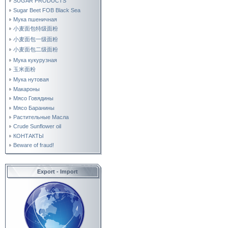
SUGAR PRODUCTS
Sugar Beet FOB Black Sea
Мука пшеничная
小麦面包特级面粉
小麦面包一级面粉
小麦面包二级面粉
Мука кукурузная
玉米面粉
Мука нутовая
Макароны
Мясо Говядины
Мясо Баранины
Растительные Масла
Crude Sunflower oil
КОНТАКТЫ
Beware of fraud!
Export - Import