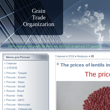
Grain
Trade
Organization
100% owners of the grain!!! We Work with
100% L/C at sight and T/T payment
Главная
»
2018
»
Февраль
»
28
Меню для России
Главная
The prices of lentils 
公司价绍
The pric
Россия - Турция
Россия - Египет
Россия - Иран
Россия - Китай
Russia - Brazil
Russia - India
Россия - ШОС
Россия - Монголия
Россия - Узбекистан