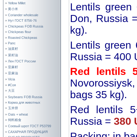
Lentils gree
Yellow Millet
黄小米
Don, Russia 
Coriander wholesale
Нут ГОСТ 8756-76
Chickpeas FOB Russia
kg).
Chickpeas flour
Roasted Chickpeas
Lentils gree
Рапс
油菜籽
Russia = 400 
菜籽油
Лен ГОСТ России
亚麻籽
Red lentils
亚麻油
Novorossiysk,
Vicia
#Соя
大豆
bags 35 kg).
Soybeans FOB Russia
Корма для животных
Red lentils
玉米饼
Oats + wheat
Russia =
380 
饲料粮食
Соевый шрот ГОСТ Р53799
САХАРНАЯ ПРОДУКЦИЯ
Packing: in bag