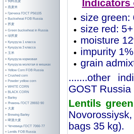
Indicators 
饲料燕麦
燕麦米
Гречиха ГОСТ Р56105
size green
Buckwheat FOB Russia
荞麦
size red: 5
Green buckwheat in Russia
绿荞麦
moisture 1
Кукуруза 1 класса
Кукуруза 3 класса
impurity 1%
玉米
Кукуруза кормовая
grain admix
Кукуруза молотая в мешках
Yellow Corn FOB Russia
.......other i
Crushed corn
Powder yellow corn
GOST Russia o
WHITE CORN
BLACK CORN
Barley
Lentils gre
Ячмень ГОСТ 28692-90
大麦
Novorossiysk,
Brewing Barley
啤酒大麦
bags 35 kg).
Чечевица ГОСТ 7066-77
Lentils FOB Russia