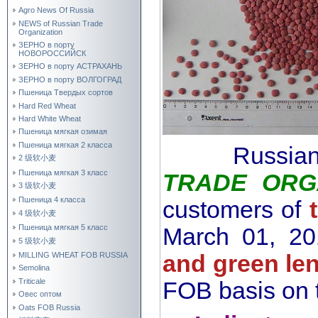
Agro News Of Russia
NEWS of Russian Trade
Organization
ЗЕРНО в порту
НОВОРОССИЙСК
ЗЕРНО в порту АСТРАХАНЬ
ЗЕРНО в порту ВОЛГОГРАД
Пшеница Твердых сортов
Hard Red Wheat
Hard White Wheat
Пшеница мягкая озимая
Пшеница мягкая 2 класса
Russia
2 级软小麦
Пшеница мягкая 3 класс
TRADE ORG
3 级软小麦
Пшеница 4 класса
customers of
4 级软小麦
Пшеница мягкая 5 класс
March 01, 2
5 级软小麦
and green len
MILLING WHEAT FOB RUSSIA
Semolina
Triticale
FOB basis on t
Овес оптом
Oats FOB Russia