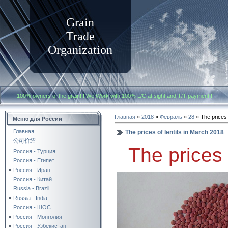
Grain
Trade
Organization
100% owners of the grain!!! We Work with
100% L/C at sight and T/T payment
Главная
»
2018
»
Февраль
»
28
» The prices 
Меню для России
Главная
The prices of lentils in March 2018
公司价绍
The prices
Россия - Турция
Россия - Египет
Россия - Иран
Россия - Китай
Russia - Brazil
Russia - India
Россия - ШОС
Россия - Монголия
Россия - Узбекистан