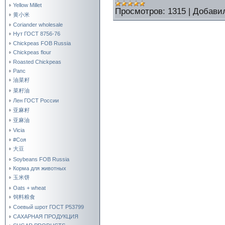
Yellow Millet
Просмотров:
1315
|
Добави
黄小米
Coriander wholesale
Нут ГОСТ 8756-76
Chickpeas FOB Russia
Chickpeas flour
Roasted Chickpeas
Рапс
油菜籽
菜籽油
Лен ГОСТ России
亚麻籽
亚麻油
Vicia
#Соя
大豆
Soybeans FOB Russia
Корма для животных
玉米饼
Oats + wheat
饲料粮食
Соевый шрот ГОСТ Р53799
САХАРНАЯ ПРОДУКЦИЯ