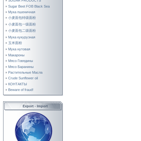
SUGAR PRODUCTS
Sugar Beet FOB Black Sea
Мука пшеничная
小麦面包特级面粉
小麦面包一级面粉
小麦面包二级面粉
Мука кукурузная
玉米面粉
Мука нутовая
Макароны
Мясо Говядины
Мясо Баранины
Растительные Масла
Crude Sunflower oil
КОНТАКТЫ
Beware of fraud!
Export - Import