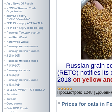
Agro News Of Russia
NEWS of Russian Trade
Organization
ЗЕРНО в порту
НОВОРОССИЙСК
ЗЕРНО в порту АСТРАХАНЬ
ЗЕРНО в порту ВОЛГОГРАД
Пшеница Твердых сортов
Hard Red Wheat
Hard White Wheat
Пшеница мягкая озимая
Пшеница мягкая 2 класса
2 级软小麦
Пшеница мягкая 3 класс
Russian grain 
3 级软小麦
Пшеница 4 класса
(RETO) notifies its
4 级软小麦
2018
on yellow and
Пшеница мягкая 5 класс
5 级软小麦
MILLING WHEAT FOB RUSSIA
Просмотров:
1248
|
Добави
Semolina
Triticale
Prices for oats in 
Овес оптом
Oats FOB Russia