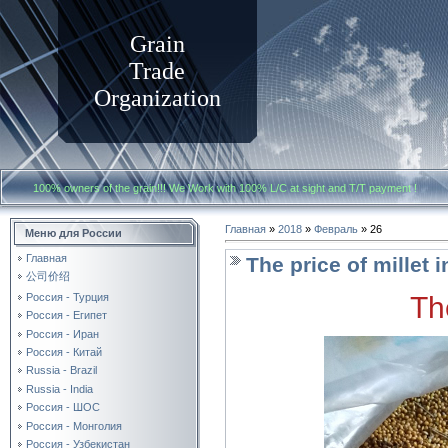
Grain
Trade
Organization
100% owners of the grain!!! We Work with
100% L/C at sight and T/T payment
Главная
»
2018
»
Февраль
»
26
Меню для России
Главная
The price of millet 
公司价绍
Th
Россия - Турция
Россия - Египет
Россия - Иран
Россия - Китай
Russia - Brazil
Russia - India
Россия - ШОС
Россия - Монголия
Россия - Узбекистан