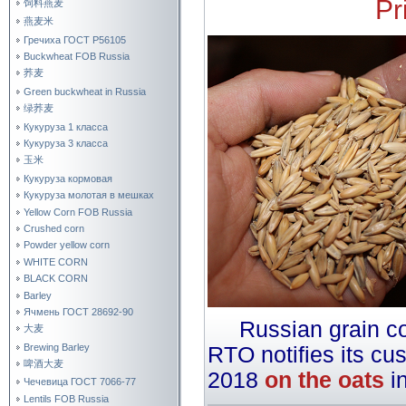
Pr
饲料燕麦
燕麦米
Гречиха ГОСТ Р56105
Buckwheat FOB Russia
荞麦
Green buckwheat in Russia
绿荞麦
Кукуруза 1 класса
Кукуруза 3 класса
玉米
Кукуруза кормовая
Кукуруза молотая в мешках
Yellow Corn FOB Russia
Crushed corn
Powder yellow corn
WHITE CORN
BLACK CORN
Barley
Ячмень ГОСТ 28692-90
Russian grain 
大麦
Brewing Barley
RTO notifies its cu
啤酒大麦
2018
on the oats
in
Чечевица ГОСТ 7066-77
Lentils FOB Russia