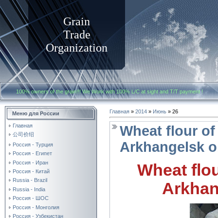
Grain
Trade
Organization
100% owners of the grain!!! We Work with
100% L/C at sight and T/T payment
Главная
»
2014
»
Июнь
»
26
Меню для России
Главная
Wheat flour of
公司价绍
Arkhangelsk o
Россия - Турция
Россия - Египет
Россия - Иран
Wheat flou
Россия - Китай
Russia - Brazil
Arkhan
Russia - India
Россия - ШОС
Россия - Монголия
Россия - Узбекистан