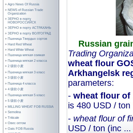
Agro News Of Russia
NEWS of Russian Trade
Organization
ЗЕРНО в порту
НОВОРОССИЙСК
ЗЕРНО в порту АСТРАХАНЬ
ЗЕРНО в порту ВОЛГОГРАД
Пшеница Твердых сортов
Russian gra
Hard Red Wheat
Hard White Wheat
Trading Organiza
Пшеница мягкая озимая
wheat flour GO
Пшеница мягкая 2 класса
2 级软小麦
Arkhangelsk re
Пшеница мягкая 3 класс
3 级软小麦
parameters:
Пшеница 4 класса
4 级软小麦
-
wheat flour o
Пшеница мягкая 5 класс
5 级软小麦
is 480 USD / ton 
MILLING WHEAT FOB RUSSIA
Semolina
-
wheat flour of f
Triticale
Овес оптом
USD / ton (inc
..
Oats FOB Russia