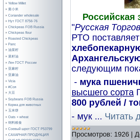
Yellow Millet
黄小米
Российская 
Coriander wholesale
Нут ГОСТ 8756-76
"
Русская Торго
Chickpeas FOB Russia
Chickpeas flour
РТО поставляе
Roasted Chickpeas
Рапс
хлебопекарную
油菜籽
Архангельскую
菜籽油
Лен ГОСТ России
следующим пок
亚麻籽
亚麻油
-
мука пшенич
Vicia
#Соя
высшего сорта
Г
大豆
Soybeans FOB Russia
800 рублей / т
Корма для животных
玉米饼
- мук
...
Читать 
Oats + wheat
饲料粮食
Соевый шрот ГОСТ Р53799
Просмотров:
1926
|
Д
САХАРНАЯ ПРОДУКЦИЯ