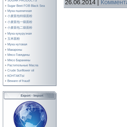
26.06.2014
|
Коммента
SUGAR PRODUCTS
Sugar Beet FOB Black Sea
Мука пшеничная
小麦面包特级面粉
小麦面包一级面粉
小麦面包二级面粉
Мука кукурузная
玉米面粉
Мука нутовая
Макароны
Мясо Говядины
Мясо Баранины
Растительные Масла
Crude Sunflower oil
КОНТАКТЫ
Beware of fraud!
Export - Import