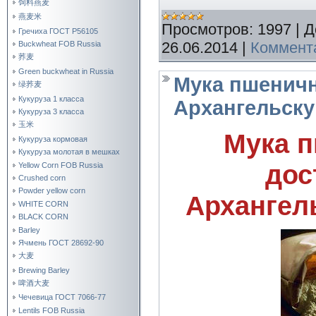
饲料燕麦
燕麦米
Просмотров:
1997
|
Д
Гречиха ГОСТ Р56105
26.06.2014
|
Коммента
Buckwheat FOB Russia
荞麦
Green buckwheat in Russia
Мука пшеничн
绿荞麦
Кукуруза 1 класса
Архангельску
Кукуруза 3 класса
玉米
Мука п
Кукуруза кормовая
Кукуруза молотая в мешках
дос
Yellow Corn FOB Russia
Crushed corn
Powder yellow corn
Архангел
WHITE CORN
BLACK CORN
Barley
Ячмень ГОСТ 28692-90
大麦
Brewing Barley
啤酒大麦
Чечевица ГОСТ 7066-77
Lentils FOB Russia