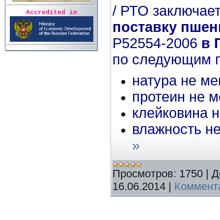
/ РТО заключае
Accredited in
поставку пше
Р52554-2006
в 
по следующим п
натура не ме
протеин не 
клейковина 
влажность н
»
Просмотров:
1750
|
Д
16.06.2014
|
Коммента