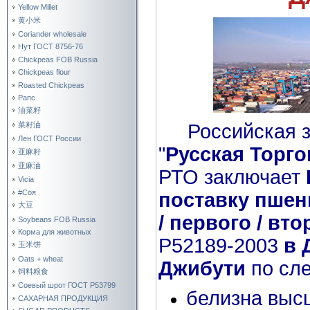
Yellow Millet
黄小米
Coriander wholesale
Нут ГОСТ 8756-76
Chickpeas FOB Russia
Chickpeas flour
Roasted Chickpeas
Рапс
油菜籽
Российская 
菜籽油
Лен ГОСТ России
"
Русская Торг
亚麻籽
亚麻油
РТО заключает
Vicia
#Соя
поставку
пшен
大豆
/ первого / вто
Soybeans FOB Russia
Корма для животных
Р52189-2003
в 
玉米饼
Oats + wheat
Джибути
по сл
饲料粮食
Соевый шрот ГОСТ Р53799
белизна высш
САХАРНАЯ ПРОДУКЦИЯ