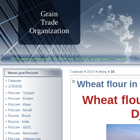
Grain
Trade
Organization
100% owners of the grain!!! We Work with
100% L/C at sight and T/T payment
Главная
»
2014
»
Июнь
»
16
Меню для России
Главная
Wheat flour in 
公司价绍
Россия - Турция
Wheat flou
Россия - Египет
Россия - Иран
D
Россия - Китай
Russia - Brazil
Russia - India
Россия - ШОС
Россия - Монголия
Россия - Узбекистан