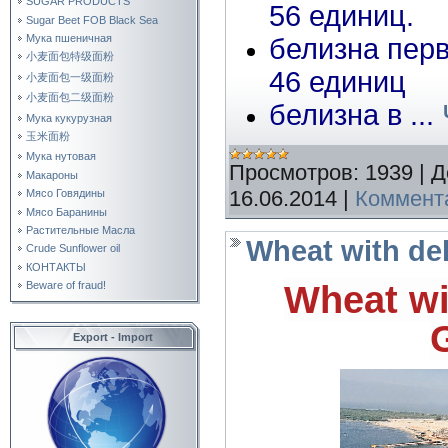
SUGAR PRODUCTS
56 единиц.
Sugar Beet FOB Black Sea
Мука пшеничная
белизна перв
小麦面包特级面粉
46 единиц
小麦面包一级面粉
小麦面包二级面粉
белизна в
...
Мука кукурузная
玉米面粉
Мука нутовая
Просмотров:
1939
|
Д
Макароны
16.06.2014
|
Коммента
Мясо Говядины
Мясо Баранины
Растительные Масла
Wheat with de
Crude Sunflower oil
КОНТАКТЫ
Wheat wit
Beware of fraud!
Export - Import