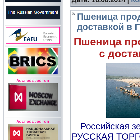
Пшеница про
доставкой в 
Пшеница пр
с доста
Accredited on
Accredited on
Российская з
РУССКАЯ ТОР