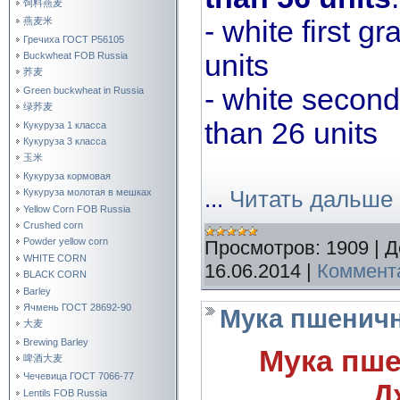
饲料燕麦
- white first g
燕麦米
Гречиха ГОСТ Р56105
units
Buckwheat FOB Russia
荞麦
- white second 
Green buckwheat in Russia
绿荞麦
than 26 units
Кукуруза 1 класса
Кукуруза 3 класса
玉米
Кукуруза кормовая
...
Читать дальше 
Кукуруза молотая в мешках
Yellow Corn FOB Russia
Crushed corn
Powder yellow corn
Просмотров:
1909
|
Д
WHITE CORN
16.06.2014
|
Коммента
BLACK CORN
Barley
Ячмень ГОСТ 28692-90
Мука пшеничн
大麦
Brewing Barley
Мука пше
啤酒大麦
Чечевица ГОСТ 7066-77
Д
Lentils FOB Russia