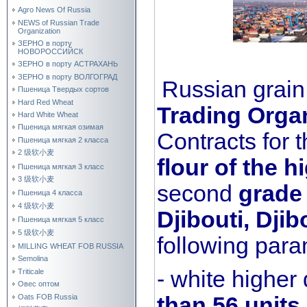
Agro News Of Russia
NEWS of Russian Trade
Organization
ЗЕРНО в порту
НОВОРОССИЙСК
ЗЕРНО в порту АСТРАХАНЬ
ЗЕРНО в порту ВОЛГОГРАД
Russian grai
Пшеница Твердых сортов
Hard Red Wheat
Trading Orga
Hard White Wheat
Пшеница мягкая озимая
Contracts for 
Пшеница мягкая 2 класса
2 级软小麦
flour
of the h
Пшеница мягкая 3 класс
3 级软小麦
second
grade
Пшеница 4 класса
4 级软小麦
Djibouti, Djib
Пшеница мягкая 5 класс
5 级软小麦
following para
MILLING WHEAT FOB RUSSIA
Semolina
- white higher 
Triticale
Овес оптом
Oats FOB Russia
than 56 units
.