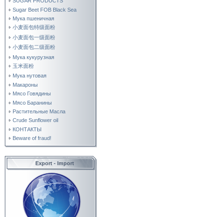
SUGAR PRODUCTS
Sugar Beet FOB Black Sea
Мука пшеничная
小麦面包特级面粉
小麦面包一级面粉
小麦面包二级面粉
Мука кукурузная
玉米面粉
Мука нутовая
Макароны
Мясо Говядины
Мясо Баранины
Растительные Масла
Crude Sunflower oil
КОНТАКТЫ
Beware of fraud!
Export - Import