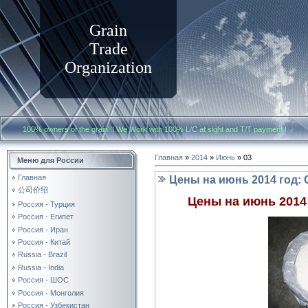
Grain
Trade
Organization
100% owners of the grain!!! We Work with
100% L/C at sight and T/T payment
Главная
»
2014
»
Июнь
»
03
Меню для России
Главная
Цены на июнь 2014 год: 
公司价绍
Цены на июнь 2014 
Россия - Турция
Россия - Египет
Россия - Иран
Россия - Китай
Russia - Brazil
Russia - India
Россия - ШОС
Россия - Монголия
Россия - Узбекистан