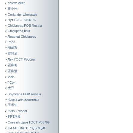
Yellow Millet
黄小米
Coriander wholesale
Нут ГОСТ 8756-76
Chickpeas FOB Russia
Chickpeas flour
Roasted Chickpeas
Рапс
油菜籽
菜籽油
Лен ГОСТ России
亚麻籽
亚麻油
Vicia
#Соя
大豆
Soybeans FOB Russia
Корма для животных
玉米饼
Oats + wheat
饲料粮食
Соевый шрот ГОСТ Р53799
САХАРНАЯ ПРОДУКЦИЯ