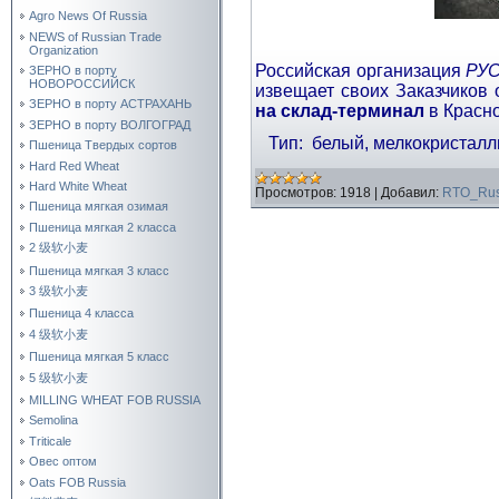
Agro News Of Russia
NEWS of Russian Trade
Organization
Российская организация
РУ
ЗЕРНО в порту
НОВОРОССИЙСК
извещает своих Заказчиков
ЗЕРНО в порту АСТРАХАНЬ
на склад-терминал
в Красно
ЗЕРНО в порту ВОЛГОГРАД
Тип: белый, мелкокристал
Пшеница Твердых сортов
Hard Red Wheat
Hard White Wheat
Просмотров:
1918
|
Добавил:
RTO_Rus
Пшеница мягкая озимая
Пшеница мягкая 2 класса
2 级软小麦
Пшеница мягкая 3 класс
3 级软小麦
Пшеница 4 класса
4 级软小麦
Пшеница мягкая 5 класс
5 级软小麦
MILLING WHEAT FOB RUSSIA
Semolina
Triticale
Овес оптом
Oats FOB Russia