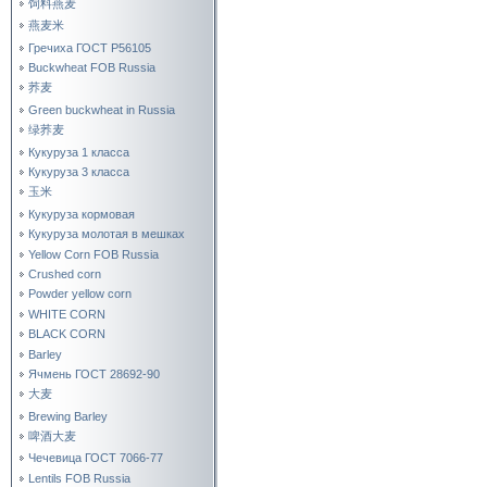
饲料燕麦
燕麦米
Гречиха ГОСТ Р56105
Buckwheat FOB Russia
荞麦
Green buckwheat in Russia
绿荞麦
Кукуруза 1 класса
Кукуруза 3 класса
玉米
Кукуруза кормовая
Кукуруза молотая в мешках
Yellow Corn FOB Russia
Crushed corn
Powder yellow corn
WHITE CORN
BLACK CORN
Barley
Ячмень ГОСТ 28692-90
大麦
Brewing Barley
啤酒大麦
Чечевица ГОСТ 7066-77
Lentils FOB Russia