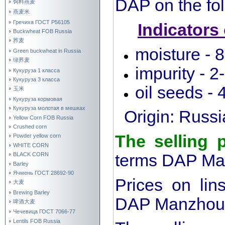
DAP on the fol
饲料燕麦
燕麦米
Гречиха ГОСТ Р56105
Indicators
Buckwheat FOB Russia
荞麦
moisture - 
Green buckwheat in Russia
绿荞麦
impurity - 
Кукуруза 1 класса
Кукуруза 3 класса
oil seeds -
玉米
Кукуруза кормовая
Кукуруза молотая в мешках
Origin: Russi
Yellow Corn FOB Russia
Crushed corn
The selling 
Powder yellow corn
WHITE CORN
terms DAP Ma
BLACK CORN
Barley
Ячмень ГОСТ 28692-90
Prices on li
大麦
Brewing Barley
DAP Manzhoul
啤酒大麦
Чечевица ГОСТ 7066-77
Lentils FOB Russia