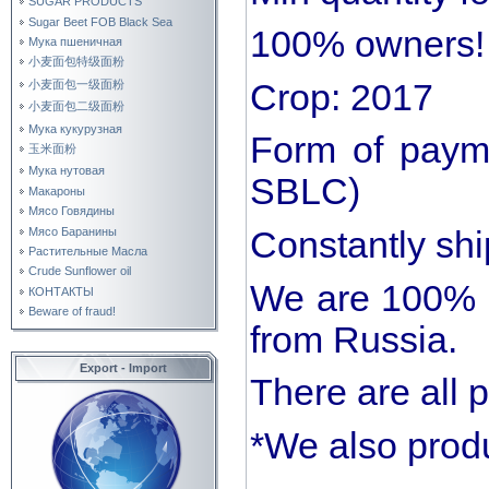
SUGAR PRODUCTS
Sugar Beet FOB Black Sea
100% owners!
Мука пшеничная
小麦面包特级面粉
小麦面包一级面粉
Crop: 2017
小麦面包二级面粉
Мука кукурузная
Form of payme
玉米面粉
Мука нутовая
SBLC)
Макароны
Мясо Говядины
Мясо Баранины
Constantly shi
Растительные Масла
Crude Sunflower oil
We are 100% e
КОНТАКТЫ
Beware of fraud!
from Russia.
Export - Import
There are all 
*We also produ