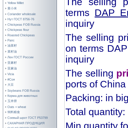
The selling 
Yellow Millet
黄小米
terms
DAP Er
Coriander wholesale
Нут ГОСТ 8756-76
inquiry
Chickpeas FOB Russia
Chickpeas flour
The selling p
Roasted Chickpeas
Рапс
on terms DAP 
油菜籽
菜籽油
inquiry
Лен ГОСТ России
亚麻籽
亚麻油
The selling
pr
Vicia
#Соя
ports of China
大豆
Soybeans FOB Russia
Packing: in big
Корма для животных
玉米饼
Oats + wheat
Total quantity
饲料粮食
Соевый шрот ГОСТ Р53799
Min quantity f
САХАРНАЯ ПРОДУКЦИЯ