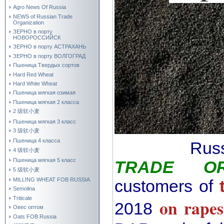
Agro News Of Russia
NEWS of Russian Trade
Organization
ЗЕРНО в порту
НОВОРОССИЙСК
ЗЕРНО в порту АСТРАХАНЬ
ЗЕРНО в порту ВОЛГОГРАД
Пшеница Твердых сортов
Hard Red Wheat
Hard White Wheat
Пшеница мягкая озимая
Пшеница мягкая 2 класса
2 级软小麦
Пшеница мягкая 3 класс
3 级软小麦
Пшеница 4 класса
Rus
4 级软小麦
Пшеница мягкая 5 класс
TRADE OR
5 级软小麦
MILLING WHEAT FOB RUSSIA
customers of
Semolina
Triticale
on rapes
2018
Овес оптом
Oats FOB Russia