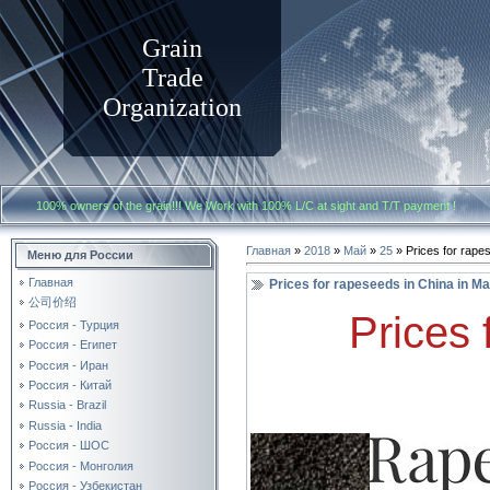
Grain
Trade
Organization
100% owners of the grain!!! We Work with
100% L/C at sight and T/T payment
Главная
»
2018
»
Май
»
25
» Prices for rape
Меню для России
Главная
Prices for rapeseeds in China in M
公司价绍
Prices 
Россия - Турция
Россия - Египет
Россия - Иран
Россия - Китай
Russia - Brazil
Russia - India
Россия - ШОС
Россия - Монголия
Россия - Узбекистан