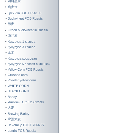
饲料燕麦
燕麦米
Гречиха ГОСТ Р56105
Buckwheat FOB Russia
荞麦
Green buckwheat in Russia
绿荞麦
Кукуруза 1 класса
Кукуруза 3 класса
玉米
Кукуруза кормовая
Кукуруза молотая в мешках
Yellow Corn FOB Russia
Crushed corn
Powder yellow corn
WHITE CORN
BLACK CORN
Barley
Ячмень ГОСТ 28692-90
大麦
Brewing Barley
啤酒大麦
Чечевица ГОСТ 7066-77
Lentils FOB Russia