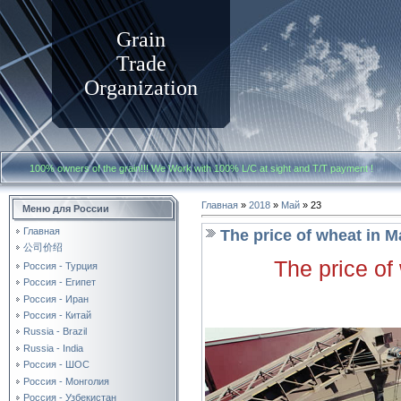
Grain
Trade
Organization
100% owners of the grain!!! We Work with
100% L/C at sight and T/T payment
Главная
»
2018
»
Май
»
23
Меню для России
Главная
The price of wheat in 
公司价绍
The price of
Россия - Турция
Россия - Египет
Россия - Иран
Россия - Китай
Russia - Brazil
Russia - India
Россия - ШОС
Россия - Монголия
Россия - Узбекистан