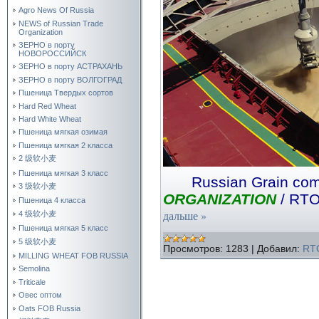
Agro News Of Russia
NEWS of Russian Trade
Organization
ЗЕРНО в порту
НОВОРОССИЙСК
ЗЕРНО в порту АСТРАХАНЬ
ЗЕРНО в порту ВОЛГОГРАД
Пшеница Твердых сортов
Hard Red Wheat
Hard White Wheat
Пшеница мягкая озимая
Пшеница мягкая 2 класса
2 级软小麦
Пшеница мягкая 3 класс
Russian Grain c
3 级软小麦
ORGANIZATION
/ RTO
Пшеница 4 класса
дальше »
4 级软小麦
Пшеница мягкая 5 класс
5 级软小麦
Просмотров:
1283
|
Добавил:
RT
MILLING WHEAT FOB RUSSIA
Semolina
Triticale
Овес оптом
Oats FOB Russia