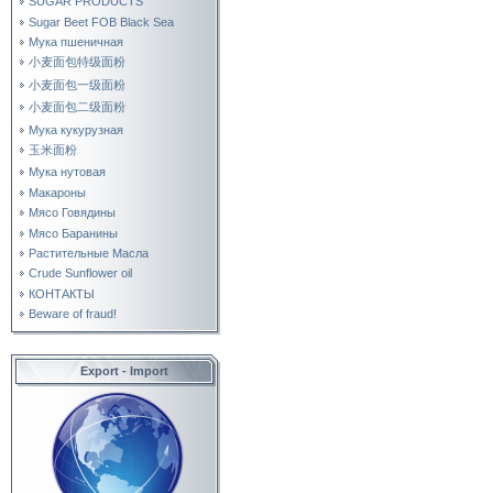
SUGAR PRODUCTS
Sugar Beet FOB Black Sea
Мука пшеничная
小麦面包特级面粉
小麦面包一级面粉
小麦面包二级面粉
Мука кукурузная
玉米面粉
Мука нутовая
Макароны
Мясо Говядины
Мясо Баранины
Растительные Масла
Crude Sunflower oil
КОНТАКТЫ
Beware of fraud!
Export - Import