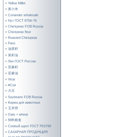
Yellow Millet
黄小米
Coriander wholesale
Нут ГОСТ 8756-76
Chickpeas FOB Russia
Chickpeas flour
Roasted Chickpeas
Рапс
油菜籽
菜籽油
Лен ГОСТ России
亚麻籽
亚麻油
Vicia
#Соя
大豆
Soybeans FOB Russia
Корма для животных
玉米饼
Oats + wheat
饲料粮食
Соевый шрот ГОСТ Р53799
САХАРНАЯ ПРОДУКЦИЯ