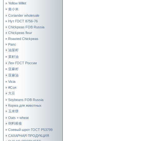
Yellow Millet
黄小米
Coriander wholesale
Нут ГОСТ 8756-76
Chickpeas FOB Russia
Chickpeas flour
Roasted Chickpeas
Рапс
油菜籽
菜籽油
Лен ГОСТ России
亚麻籽
亚麻油
Vicia
#Соя
大豆
Soybeans FOB Russia
Корма для животных
玉米饼
Oats + wheat
饲料粮食
Соевый шрот ГОСТ Р53799
САХАРНАЯ ПРОДУКЦИЯ