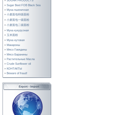
SUGAR PRODUCTS
Sugar Beet FOB Black Sea
Мука пшеничная
小麦面包特级面粉
小麦面包一级面粉
小麦面包二级面粉
Мука кукурузная
玉米面粉
Мука нутовая
Макароны
Мясо Говядины
Мясо Баранины
Растительные Масла
Crude Sunflower oil
КОНТАКТЫ
Beware of fraud!
Export - Import