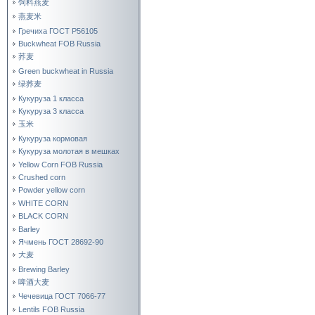
饲料燕麦
燕麦米
Гречиха ГОСТ Р56105
Buckwheat FOB Russia
荞麦
Green buckwheat in Russia
绿荞麦
Кукуруза 1 класса
Кукуруза 3 класса
玉米
Кукуруза кормовая
Кукуруза молотая в мешках
Yellow Corn FOB Russia
Crushed corn
Powder yellow corn
WHITE CORN
BLACK CORN
Barley
Ячмень ГОСТ 28692-90
大麦
Brewing Barley
啤酒大麦
Чечевица ГОСТ 7066-77
Lentils FOB Russia