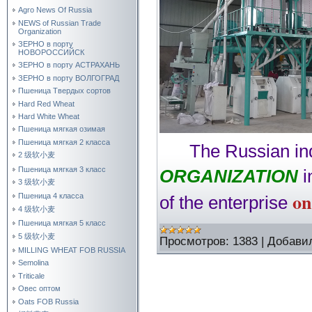
Agro News Of Russia
NEWS of Russian Trade
Organization
ЗЕРНО в порту
НОВОРОССИЙСК
ЗЕРНО в порту АСТРАХАНЬ
ЗЕРНО в порту ВОЛГОГРАД
Пшеница Твердых сортов
Hard Red Wheat
Hard White Wheat
Пшеница мягкая озимая
Пшеница мягкая 2 класса
The Russian in
2 级软小麦
Пшеница мягкая 3 класс
ORGANIZATION
i
3 级软小麦
on
Пшеница 4 класса
of the enterprise
4 级软小麦
Пшеница мягкая 5 класс
5 级软小麦
Просмотров:
1383
|
Добави
MILLING WHEAT FOB RUSSIA
Semolina
Triticale
Овес оптом
Oats FOB Russia