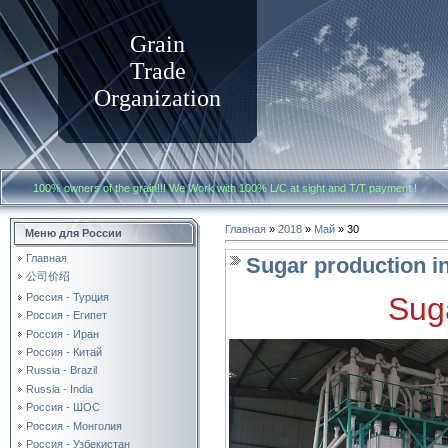
Grain
Trade
Organization
100% owners of the grain!!! We Work with
100% L/C at sight and T/T payment
Главная
»
2018
»
Май
»
30
Меню для России
Главная
Sugar production i
公司价绍
Россия - Турция
Sug
Россия - Египет
Россия - Иран
Россия - Китай
Russia - Brazil
Russia - India
Россия - ШОС
Россия - Монголия
Россия - Узбекистан