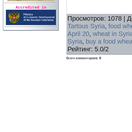
Accredited in
Просмотров
:
1078
|
Д
Tartous Syria
,
food wh
April 20
,
wheat in Syria
Syria
,
buy a food wheat
Рейтинг
:
5.0
/
2
Всего комментариев
:
0