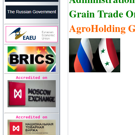
Grain Trade O
AgroHolding 
Accredited on
Accredited on