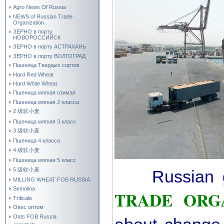
Agro News Of Russia
NEWS of Russian Trade
Organization
ЗЕРНО в порту
НОВОРОССИЙСК
ЗЕРНО в порту АСТРАХАНЬ
ЗЕРНО в порту ВОЛГОГРАД
Пшеница Твердых сортов
Hard Red Wheat
Hard White Wheat
Пшеница мягкая озимая
Пшеница мягкая 2 класса
2 级软小麦
Пшеница мягкая 3 класс
3 级软小麦
Пшеница 4 класса
4 级软小麦
Пшеница мягкая 5 класс
5 级软小麦
Russian 
MILLING WHEAT FOB RUSSIA
Semolina
TRADE ORG
Triticale
Овес оптом
Oats FOB Russia