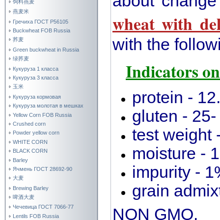
about change
饲料燕麦
燕麦米
wheat with de
Гречиха ГОСТ Р56105
Buckwheat FOB Russia
with the followi
荞麦
Green buckwheat in Russia
绿荞麦
Indicators on
Кукуруза 1 класса
Кукуруза 3 класса
玉米
protein - 1
Кукуруза кормовая
Кукуруза молотая в мешках
gluten - 25
Yellow Corn FOB Russia
Crushed corn
test weight 
Powder yellow corn
WHITE CORN
moisture -
BLACK CORN
Barley
impurity - 
Ячмень ГОСТ 28692-90
大麦
grain admix
Brewing Barley
啤酒大麦
Чечевица ГОСТ 7066-77
NON GMO.
Lentils FOB Russia