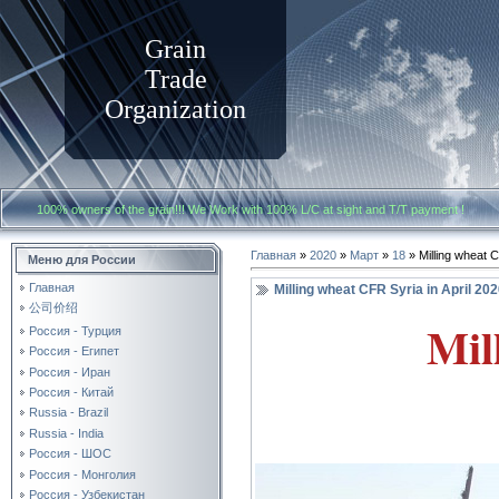
Grain
Trade
Organization
100% owners of the grain!!! We Work with
100% L/C at sight and T/T payment
Главная
»
2020
»
Март
»
18
» Milling wheat C
Меню для России
Главная
Milling wheat CFR Syria in April 20
公司价绍
Mil
Россия - Турция
Россия - Египет
Россия - Иран
Россия - Китай
Russia - Brazil
Russia - India
Россия - ШОС
Россия - Монголия
Россия - Узбекистан