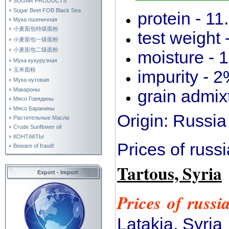
SUGAR PRODUCTS
Sugar Beet FOB Black Sea
protein - 1
Мука пшеничная
小麦面包特级面粉
test weight 
小麦面包一级面粉
小麦面包二级面粉
moisture - 
Мука кукурузная
玉米面粉
impurity - 
Мука нутовая
Макароны
grain admix
Мясо Говядины
Мясо Баранины
Origin: Russi
Растительные Масла
Crude Sunflower oil
КОНТАКТЫ
Prices of russ
Beware of fraud!
Tartous, Syria
Export - Import
Prices of russi
Latakia, Syri