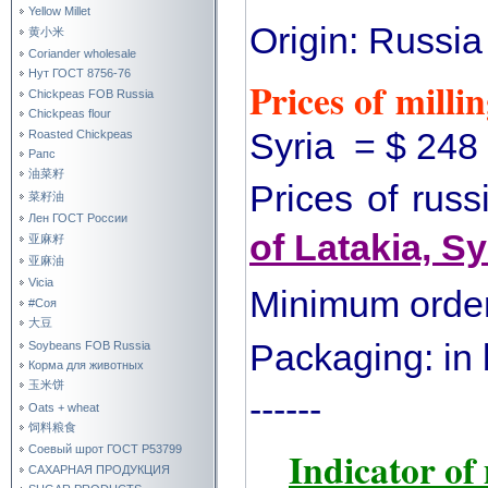
Yellow Millet
Origin: Russi
黄小米
Coriander wholesale
Нут ГОСТ 8756-76
Prices of milli
Chickpeas FOB Russia
Chickpeas flour
Syria = $ 248
Roasted Chickpeas
Рапс
油菜籽
Prices of rus
菜籽油
Лен ГОСТ России
of Latakia, Sy
亚麻籽
亚麻油
Vicia
Minimum orde
#Соя
大豆
Packaging: in 
Soybeans FOB Russia
Корма для животных
玉米饼
------
Oats + wheat
饲料粮食
Соевый шрот ГОСТ Р53799
Indicator of
САХАРНАЯ ПРОДУКЦИЯ