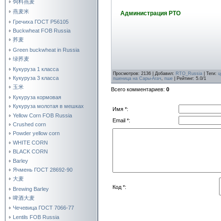
饲料燕麦
燕麦米
Администрация РТО
Гречиха ГОСТ Р56105
Buckwheat FOB Russia
荞麦
Green buckwheat in Russia
绿荞麦
Кукуруза 1 класса
Просмотров
:
2136
|
Добавил
:
RTO_Russia
|
Теги
:
ц
Кукуруза 3 класса
пшеница на Сары-Агач
,
пше
|
Рейтинг
:
5.0
/
1
玉米
Всего комментариев
:
0
Кукуруза кормовая
Кукуруза молотая в мешках
Имя *:
Yellow Corn FOB Russia
Email *:
Crushed corn
Powder yellow corn
WHITE CORN
BLACK CORN
Barley
Ячмень ГОСТ 28692-90
大麦
Код *:
Brewing Barley
啤酒大麦
Чечевица ГОСТ 7066-77
Lentils FOB Russia