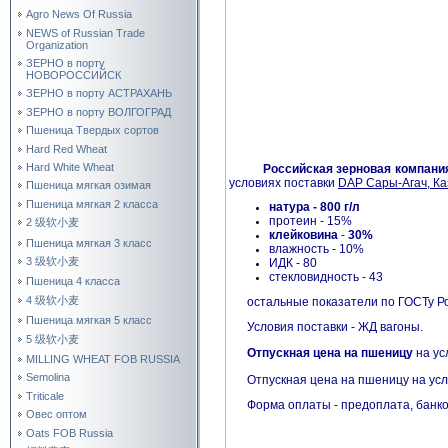
Agro News Of Russia
NEWS of Russian Trade
Organization
ЗЕРНО в порту
НОВОРОССИЙСК
ЗЕРНО в порту АСТРАХАНЬ
ЗЕРНО в порту ВОЛГОГРАД
Пшеница Твердых сортов
Hard Red Wheat
Hard White Wheat
Российская зерновая компани
условиях поставки
DAP Сары-Агач, Ка
Пшеница мягкая озимая
Пшеница мягкая 2 класса
натура - 800 г/л
протеин - 15%
2 级软小麦
клейковина
-
30%
Пшеница мягкая 3 класс
влажность - 10%
3 级软小麦
ИДК - 80
стекловидность - 43
Пшеница 4 класса
4 级软小麦
остальные показатели по ГОСТу Ро
Пшеница мягкая 5 класс
Условия поставки - ЖД вагоны.
5 级软小麦
Отпускная цена на пшеницу
на ус
MILLING WHEAT FOB RUSSIA
Semolina
Отпускная цена на пшеницу на усл
Triticale
Форма оплаты - предоплата, банковс
Овес оптом
Oats FOB Russia