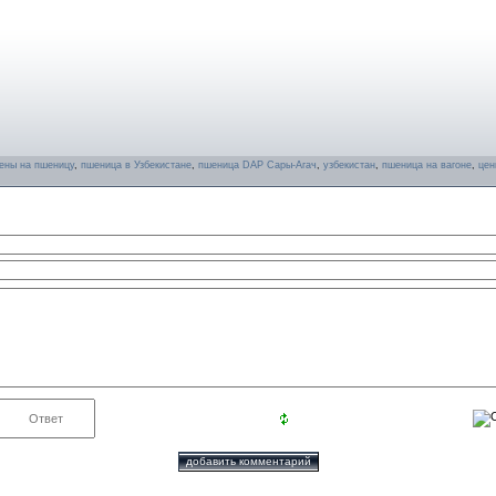
ены на пшеницу
,
пшеница в Узбекистане
,
пшеница DAP Сары-Агач
,
узбекистан
,
пшеница на вагоне
,
цен