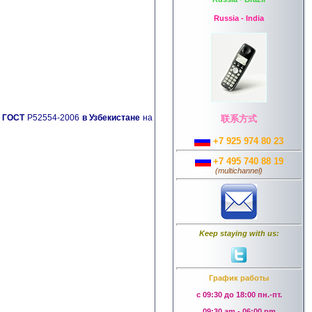
Russia - India
а ГОСТ
Р52554-2006
в Узбекистане
на
联系方式
+7 925 974 80 23
+7 495 740 88 19
(
multichannel
)
Keep staying with us:
График работы
с 09:30 до 18:00 пн.-пт.
09:30 am - 06:00 pm