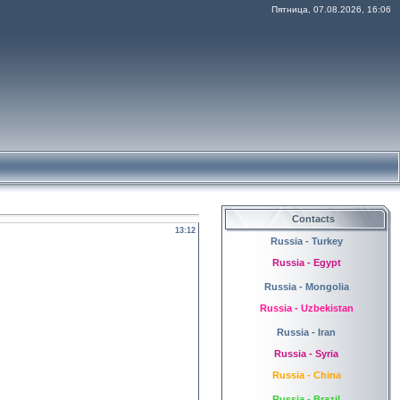
Пятница, 07.08.2026, 16:06
Contacts
13:12
Russia - Turkey
Russia - Egypt
Russia - Mongolia
Russia - Uzbekistan
Russia - Iran
Russia - Syria
Russia - China
Russia - Brazil