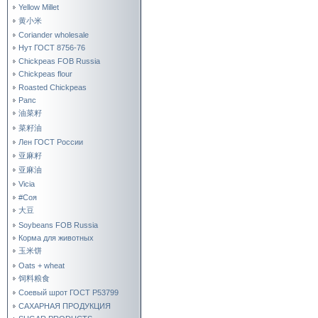
Yellow Millet
黄小米
Coriander wholesale
Нут ГОСТ 8756-76
Chickpeas FOB Russia
Chickpeas flour
Roasted Chickpeas
Рапс
油菜籽
菜籽油
Лен ГОСТ России
亚麻籽
亚麻油
Vicia
#Соя
大豆
Soybeans FOB Russia
Корма для животных
玉米饼
Oats + wheat
饲料粮食
Соевый шрот ГОСТ Р53799
САХАРНАЯ ПРОДУКЦИЯ