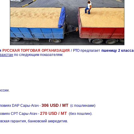
я
РУССКАЯ ТОРГОВАЯ ОРГАНИЗАЦИЯ
/ РТО предлагает
пшеницу 2 класс
захстан
по следующим показателям:
ссии.
306 USD / MT
ловиях DAP Сары-Агач -
(с пошлинами)
270 USD / MT
овиях CPT Сары-Агач -
(без пошлин).
кая гарантия, банковский аккредитив.