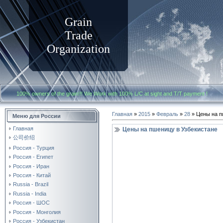
Grain
Trade
Organization
100% owners of the grain!!! We Work with
100% L/C at sight and T/T payment
Главная
»
2015
»
Февраль
»
28
» Цены на п
Меню для России
Главная
Цены на пшеницу в Узбекистане
公司价绍
Россия - Турция
Россия - Египет
Россия - Иран
Россия - Китай
Russia - Brazil
Russia - India
Россия - ШОС
Россия - Монголия
Россия - Узбекистан