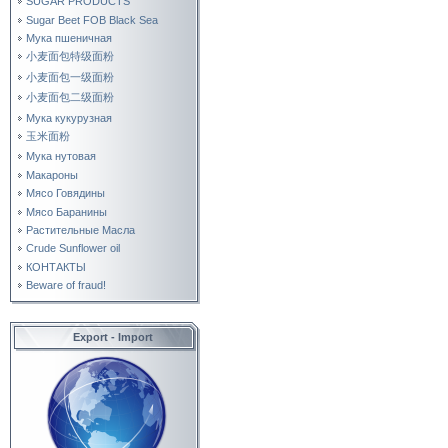
SUGAR PRODUCTS
Sugar Beet FOB Black Sea
Мука пшеничная
小麦面包特级面粉
小麦面包一级面粉
小麦面包二级面粉
Мука кукурузная
玉米面粉
Мука нутовая
Макароны
Мясо Говядины
Мясо Баранины
Растительные Масла
Crude Sunflower oil
КОНТАКТЫ
Beware of fraud!
Export - Import