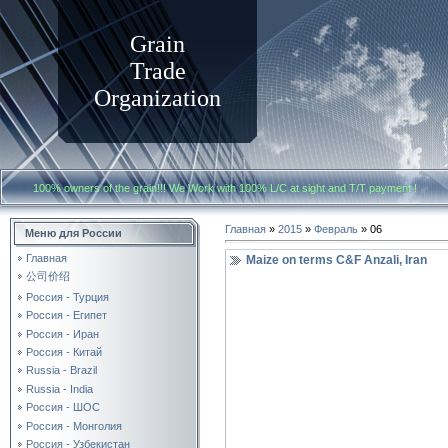
Grain
Trade
Organization
100% owners of the grain!!! We Work with
100% L/C at sight and T/T payment
Главная
»
2015
»
Февраль
»
06
Меню для России
Главная
Maize on terms C&F Anzali, Iran
公司价绍
Россия - Турция
Россия - Египет
Россия - Иран
Россия - Китай
Russia - Brazil
Russia - India
Россия - ШОС
Россия - Монголия
Россия - Узбекистан