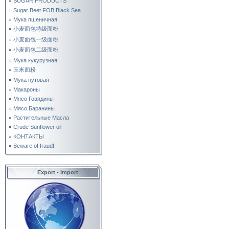
SUGAR PRODUCTS
Sugar Beet FOB Black Sea
Мука пшеничная
小麦面包特级面粉
小麦面包一级面粉
小麦面包二级面粉
Мука кукурузная
玉米面粉
Мука нутовая
Макароны
Мясо Говядины
Мясо Баранины
Растительные Масла
Crude Sunflower oil
КОНТАКТЫ
Beware of fraud!
Export - Import