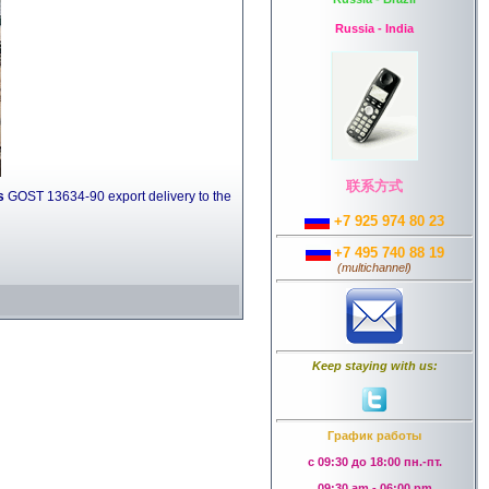
Russia - India
联系方式
s
GOST 13634-90 export delivery to the
+7 925 974 80 23
+7 495 740 88 19
(
multichannel
)
Keep staying with us:
График работы
с 09:30 до 18:00 пн.-пт.
09:30 am - 06:00 pm