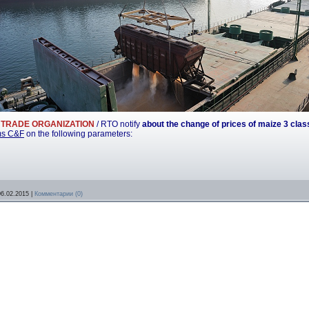
 TRADE ORGANIZATION
/ RTO notify
about the change of prices of maize 3 clas
ms C&F
on the following parameters:
06.02.2015
|
Комментарии (0)