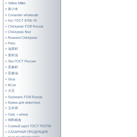
Yellow Millet
黄小米
Coriander wholesale
Нут ГОСТ 8756-76
Chickpeas FOB Russia
Chickpeas flour
Roasted Chickpeas
Рапс
油菜籽
菜籽油
Лен ГОСТ России
亚麻籽
亚麻油
Vicia
#Соя
大豆
Soybeans FOB Russia
Корма для животных
玉米饼
Oats + wheat
饲料粮食
Соевый шрот ГОСТ Р53799
САХАРНАЯ ПРОДУКЦИЯ