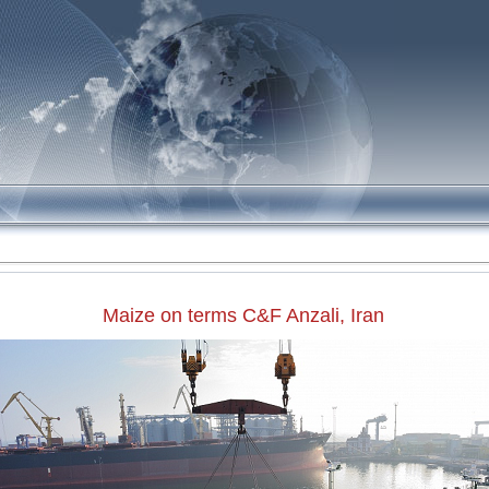
!
Maize on terms C&F Anzali, Iran