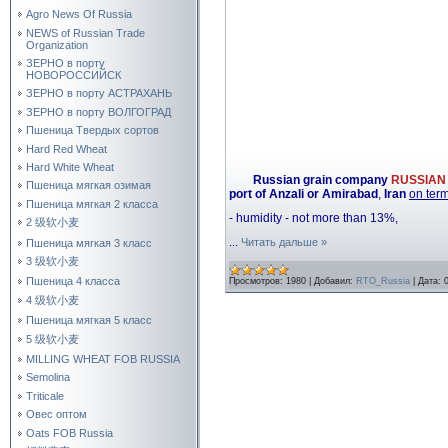
Agro News Of Russia
NEWS of Russian Trade
Organization
ЗЕРНО в порту
НОВОРОССИЙСК
ЗЕРНО в порту АСТРАХАНЬ
ЗЕРНО в порту ВОЛГОГРАД
Пшеница Твердых сортов
Hard Red Wheat
Hard White Wheat
Russian grain company
RUSSIAN
Пшеница мягкая озимая
port of Anzali or Amirabad
,
Iran
on ter
Пшеница мягкая 2 класса
- humidity - not more than 13%,
2 级软小麦
...
Читать дальше »
Пшеница мягкая 3 класс
3 级软小麦
Пшеница 4 класса
Просмотров:
1980
|
Добавил:
RTO_Russia
|
Дата:
4 级软小麦
Пшеница мягкая 5 класс
5 级软小麦
MILLING WHEAT FOB RUSSIA
Semolina
Triticale
Овес оптом
Oats FOB Russia