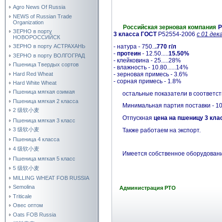
Agro News Of Russia
NEWS of Russian Trade
Organization
Российская зерновая компания
Р
ЗЕРНО в порту
3 класса ГОСТ
Р52554-2006
с 01 дек
НОВОРОССИЙСК
- натура - 750..
.770 г/л
ЗЕРНО в порту АСТРАХАНЬ
-
протеин
- 12.50.....
15.50%
ЗЕРНО в порту ВОЛГОГРАД
- клейковина - 25.....28%
Пшеница Твердых сортов
- влажность - 10.80......14%
Hard Red Wheat
- зерновая примесь - 3.6%
- сорная примесь - 1.8%
Hard White Wheat
Пшеница мягкая озимая
остальные показатели в соответств
Пшеница мягкая 2 класса
Минимальная партия поставки - 10
2 级软小麦
Отпускная
цена на пшеницу 3 кла
Пшеница мягкая 3 класс
3 级软小麦
Также работаем на экспорт.
Пшеница 4 класса
4 级软小麦
Имеется собственное оборудование 
Пшеница мягкая 5 класс
5 级软小麦
MILLING WHEAT FOB RUSSIA
Semolina
Администрация РТО
Triticale
Овес оптом
Oats FOB Russia