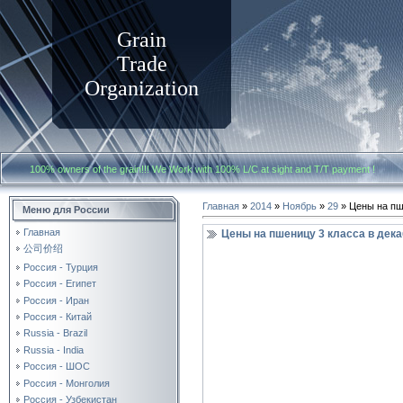
Grain
Trade
Organization
100% owners of the grain!!! We Work with
100% L/C at sight and T/T payment
Главная
»
2014
»
Ноябрь
»
29
» Цены на пш
Меню для России
Главная
Цены на пшеницу 3 класса в дека
公司价绍
Россия - Турция
Россия - Египет
Россия - Иран
Россия - Китай
Russia - Brazil
Russia - India
Россия - ШОС
Россия - Монголия
Россия - Узбекистан