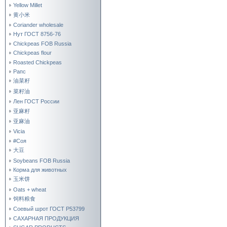
Yellow Millet
黄小米
Coriander wholesale
Нут ГОСТ 8756-76
Chickpeas FOB Russia
Chickpeas flour
Roasted Chickpeas
Рапс
油菜籽
菜籽油
Лен ГОСТ России
亚麻籽
亚麻油
Vicia
#Соя
大豆
Soybeans FOB Russia
Корма для животных
玉米饼
Oats + wheat
饲料粮食
Соевый шрот ГОСТ Р53799
САХАРНАЯ ПРОДУКЦИЯ