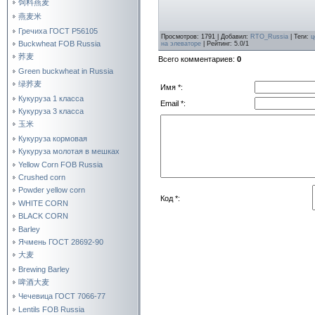
饲料燕麦
燕麦米
Гречиха ГОСТ Р56105
Просмотров
:
1791
|
Добавил
:
RTO_Russia
|
Теги
:
ц
Buckwheat FOB Russia
на элеваторе
|
Рейтинг
:
5.0
/
1
荞麦
Всего комментариев
:
0
Green buckwheat in Russia
绿荞麦
Имя *:
Кукуруза 1 класса
Email *:
Кукуруза 3 класса
玉米
Кукуруза кормовая
Кукуруза молотая в мешках
Yellow Corn FOB Russia
Crushed corn
Powder yellow corn
Код *:
WHITE CORN
BLACK CORN
Barley
Ячмень ГОСТ 28692-90
大麦
Brewing Barley
啤酒大麦
Чечевица ГОСТ 7066-77
Lentils FOB Russia