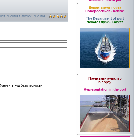
Департамент порта
Новороссийск - Кавказ
------
ьная
,
пшеница в декабре
,
пшеница
The Department of port
Novorossiysk - Kavkaz
Представительство
в порту
Representation in the port