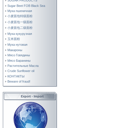
SUGAR PRODUCTS
Sugar Beet FOB Black Sea
Мука пшеничная
小麦面包特级面粉
小麦面包一级面粉
小麦面包二级面粉
Мука кукурузная
玉米面粉
Мука нутовая
Макароны
Мясо Говядины
Мясо Баранины
Растительные Масла
Crude Sunflower oil
КОНТАКТЫ
Beware of fraud!
Export - Import