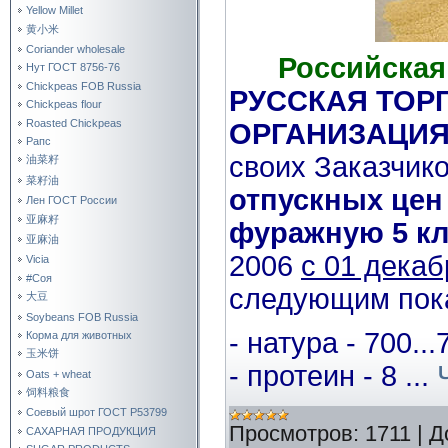
Yellow Millet
黄小米
Coriander wholesale
Российская
Нут ГОСТ 8756-76
Chickpeas FOB Russia
РУССКАЯ ТОР
Chickpeas flour
Roasted Chickpeas
ОРГАНИЗАЦИ
Рапс
своих Заказчик
油菜籽
菜籽油
отпускных цен
Лен ГОСТ России
亚麻籽
фуражную 5 кл
亚麻油
2006
с 01 декаб
Vicia
#Соя
следующим пок
大豆
Soybeans FOB Russia
- натура - 700...
Корма для животных
玉米饼
- протеин - 8
...
Oats + wheat
饲料粮食
Соевый шрот ГОСТ Р53799
Просмотров:
1711
|
Д
САХАРНАЯ ПРОДУКЦИЯ