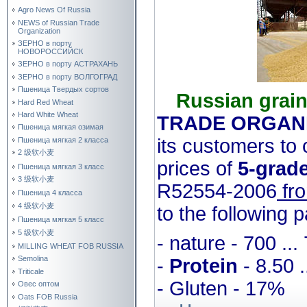
Agro News Of Russia
NEWS of Russian Trade
Organization
ЗЕРНО в порту
НОВОРОССИЙСК
ЗЕРНО в порту АСТРАХАНЬ
ЗЕРНО в порту ВОЛГОГРАД
Пшеница Твердых сортов
Russian grai
Hard Red Wheat
Hard White Wheat
TRADE ORGAN
Пшеница мягкая озимая
its customers to 
Пшеница мягкая 2 класса
2 级软小麦
prices of
5-grad
Пшеница мягкая 3 класс
3 级软小麦
R52554-2006
fr
Пшеница 4 класса
4 级软小麦
to the following
Пшеница мягкая 5 класс
5 级软小麦
- nature - 700 ...
MILLING WHEAT FOB RUSSIA
Semolina
-
Protein
- 8.50 .
Triticale
- Gluten - 17%
Овес оптом
Oats FOB Russia