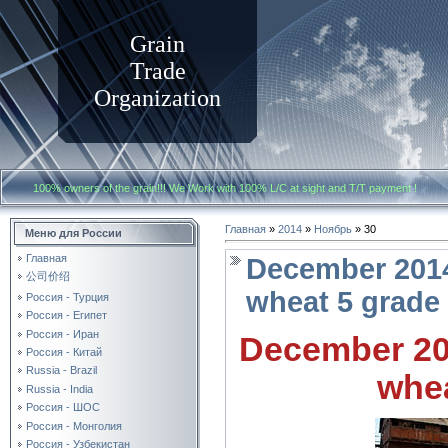
Grain
Trade
Organization
100% owners of the grain!!! We Work with
100% L/C at sight and T/T payment
Главная
»
2014
»
Ноябрь
»
30
Меню для России
Главная
December 2014
公司价绍
wheat 5 grade
Россия - Турция
Россия - Египет
Россия - Иран
December 201
Россия - Китай
Russia - Brazil
whea
Russia - India
Россия - ШОС
Россия - Монголия
Россия - Узбекистан