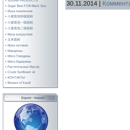
SUGAR PRODUCTS
30.11.2014
|
Коммента
Sugar Beet FOB Black Sea
Мука пшеничная
小麦面包特级面粉
小麦面包一级面粉
小麦面包二级面粉
Мука кукурузная
玉米面粉
Мука нутовая
Макароны
Мясо Говядины
Мясо Баранины
Растительные Масла
Crude Sunflower oil
КОНТАКТЫ
Beware of fraud!
Export - Import