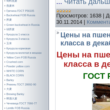
...
Читать дальш
饲料燕麦
燕麦米
Гречиха ГОСТ Р56105
Просмотров:
1638
|
Д
Buckwheat FOB Russia
荞麦
30.11.2014
|
Коммента
Green buckwheat in Russia
绿荞麦
Цены на пше
Кукуруза 1 класса
Кукуруза 3 класса
класса в дека
玉米
Кукуруза кормовая
Цены на пш
Кукуруза молотая в мешках
Yellow Corn FOB Russia
класса в д
Crushed corn
Powder yellow corn
WHITE CORN
ГОСТ 
BLACK CORN
Barley
Ячмень ГОСТ 28692-90
大麦
Brewing Barley
啤酒大麦
Чечевица ГОСТ 7066-77
Lentils FOB Russia