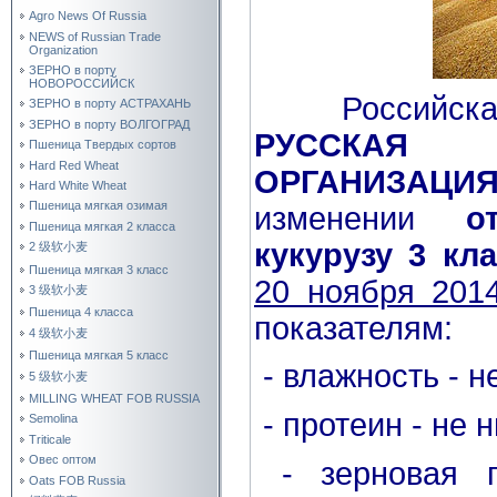
Agro News Of Russia
NEWS of Russian Trade
Organization
ЗЕРНО в порту
НОВОРОССИЙСК
Российск
ЗЕРНО в порту АСТРАХАНЬ
ЗЕРНО в порту ВОЛГОГРАД
РУССКАЯ 
Пшеница Твердых сортов
Hard Red Wheat
ОРГАНИЗАЦИ
Hard White Wheat
Пшеница мягкая озимая
изменении
о
Пшеница мягкая 2 класса
кукурузу 3 кл
2 级软小麦
Пшеница мягкая 3 класс
20 ноября 201
3 级软小麦
Пшеница 4 класса
показателям:
4 级软小麦
Пшеница мягкая 5 класс
- влажность - н
5 级软小麦
MILLING WHEAT FOB RUSSIA
- протеин - не н
Semolina
Triticale
Овес оптом
- зерновая п
Oats FOB Russia