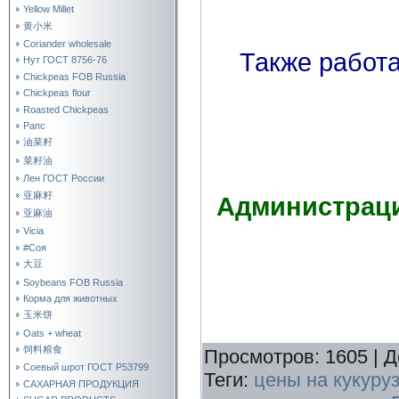
Yellow Millet
黄小米
Coriander wholesale
Также работае
Нут ГОСТ 8756-76
Chickpeas FOB Russia
Chickpeas flour
Roasted Chickpeas
Рапс
油菜籽
菜籽油
Лен ГОСТ России
亚麻籽
Администрац
亚麻油
Vicia
#Соя
大豆
Soybeans FOB Russia
Корма для животных
玉米饼
Oats + wheat
饲料粮食
Просмотров
:
1605
|
Д
Соевый шрот ГОСТ Р53799
Теги
:
цены на кукуруз
САХАРНАЯ ПРОДУКЦИЯ