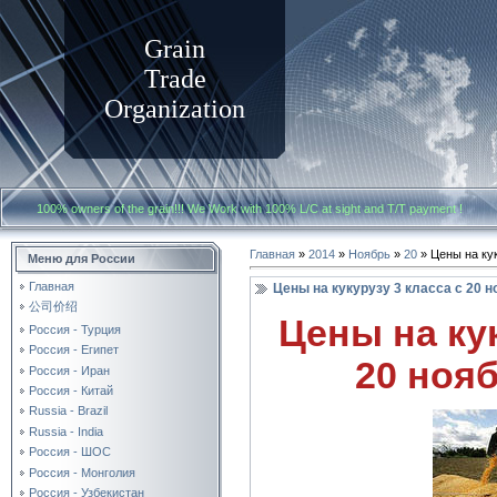
Grain
Trade
Organization
100% owners of the grain!!! We Work with
100% L/C at sight and T/T payment
Главная
»
2014
»
Ноябрь
»
20
» Цены на кук
Меню для России
Главная
Цены на кукурузу 3 класса с 20 н
公司价绍
Цены на кук
Россия - Турция
Россия - Египет
20 нояб
Россия - Иран
Россия - Китай
Russia - Brazil
Russia - India
Россия - ШОС
Россия - Монголия
Россия - Узбекистан