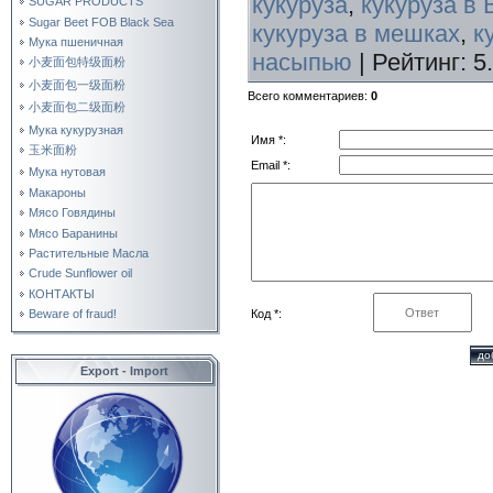
кукуруза
,
кукуруза в 
SUGAR PRODUCTS
Sugar Beet FOB Black Sea
кукуруза в мешках
,
к
Мука пшеничная
насыпью
|
Рейтинг
:
5
小麦面包特级面粉
小麦面包一级面粉
Всего комментариев
:
0
小麦面包二级面粉
Мука кукурузная
Имя *:
玉米面粉
Email *:
Мука нутовая
Макароны
Мясо Говядины
Мясо Баранины
Растительные Масла
Crude Sunflower oil
КОНТАКТЫ
Код *:
Beware of fraud!
Export - Import