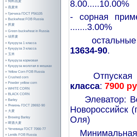
8.00.....10.00%
饲料燕麦
燕麦米
Гречиха ГОСТ Р56105
- сорная прим
Buckwheat FOB Russia
.......3.00%
荞麦
Green buckwheat in Russia
绿荞麦
остальные п
Кукуруза 1 класса
13634-90
.
Кукуруза 3 класса
玉米
Кукуруза кормовая
Кукуруза молотая в мешках
Yellow Corn FOB Russia
Отпуска
Crushed corn
Powder yellow corn
класса
:
7900 ру
WHITE CORN
BLACK CORN
Элеватор: Вол
Barley
Ячмень ГОСТ 28692-90
Новороссийск (п
大麦
Оля)
Brewing Barley
啤酒大麦
Чечевица ГОСТ 7066-77
Минимальная п
Lentils FOB Russia