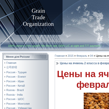
Grain
Trade
Organization
100% owners of the grain!!! We Work with
100% L/C at sight and T/T payment
Главная
»
2015
»
Февраль
»
04
» Цены на я
Меню для России
Главная
Цены на ячмень 2 класса в февра
公司价绍
Цены на яч
Россия - Турция
Россия - Египет
феврал
Россия - Иран
Россия - Китай
Russia - Brazil
Russia - India
Россия - ШОС
Россия - Монголия
Россия - Узбекистан