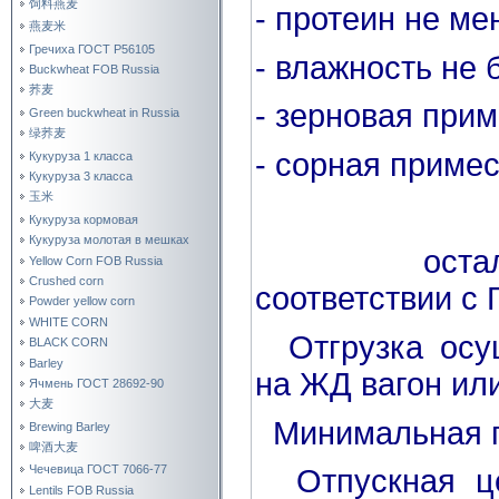
饲料燕麦
- протеин не ме
燕麦米
Гречиха ГОСТ Р56105
- влажность не
Buckwheat FOB Russia
荞麦
- зерновая при
Green buckwheat in Russia
绿荞麦
- сорная приме
Кукуруза 1 класса
Кукуруза 3 класса
玉米
Кукуруза кормовая
Кукуруза молотая в мешках
остальные
Yellow Corn FOB Russia
Crushed corn
соответствии с
Powder yellow corn
WHITE CORN
Отгрузка осущ
BLACK CORN
Barley
на ЖД вагон или
Ячмень ГОСТ 28692-90
大麦
Минимальная па
Brewing Barley
啤酒大麦
Чечевица ГОСТ 7066-77
Отпускная ц
Lentils FOB Russia