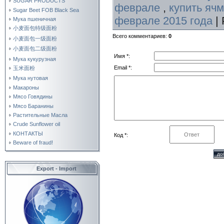
SUGAR PRODUCTS
феврале
,
купить яч
Sugar Beet FOB Black Sea
феврале 2015 года
|
Мука пшеничная
小麦面包特级面粉
Всего комментариев
:
0
小麦面包一级面粉
小麦面包二级面粉
Имя *:
Мука кукурузная
Email *:
玉米面粉
Мука нутовая
Макароны
Мясо Говядины
Мясо Баранины
Растительные Масла
Crude Sunflower oil
КОНТАКТЫ
Код *:
Beware of fraud!
Export - Import