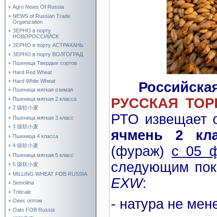
Agro News Of Russia
NEWS of Russian Trade
Organization
ЗЕРНО в порту
НОВОРОССИЙСК
ЗЕРНО в порту АСТРАХАНЬ
ЗЕРНО в порту ВОЛГОГРАД
Пшеница Твердых сортов
Hard Red Wheat
Hard White Wheat
Российска
Пшеница мягкая озимая
РУССКАЯ ТО
Пшеница мягкая 2 класса
2 级软小麦
РТО извещает
Пшеница мягкая 3 класс
3 级软小麦
ячмень 2 кл
Пшеница 4 класса
4 级软小麦
(фураж)
с 05 
Пшеница мягкая 5 класс
следующим по
5 级软小麦
MILLING WHEAT FOB RUSSIA
EXW
:
Semolina
Triticale
- натура не мене
Овес оптом
Oats FOB Russia