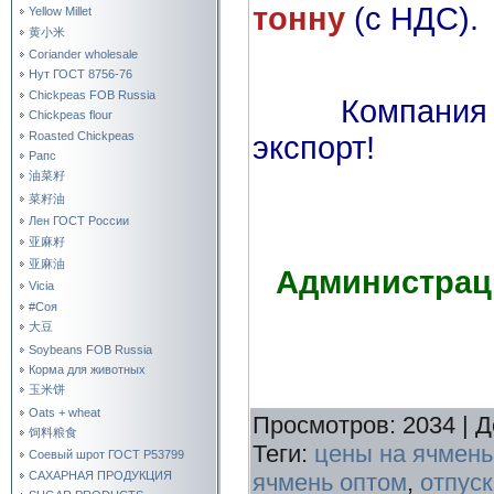
тонну
(с НДС).
Yellow Millet
黄小米
Coriander wholesale
Нут ГОСТ 8756-76
Chickpeas FOB Russia
Компания т
Chickpeas flour
Roasted Chickpeas
экспорт!
Рапс
油菜籽
菜籽油
Лен ГОСТ России
亚麻籽
亚麻油
Администрац
Vicia
#Соя
大豆
Soybeans FOB Russia
Корма для животных
玉米饼
Oats + wheat
Просмотров
:
2034
|
Д
饲料粮食
Теги
:
цены на ячмень
Соевый шрот ГОСТ Р53799
ячмень оптом
,
отпус
САХАРНАЯ ПРОДУКЦИЯ