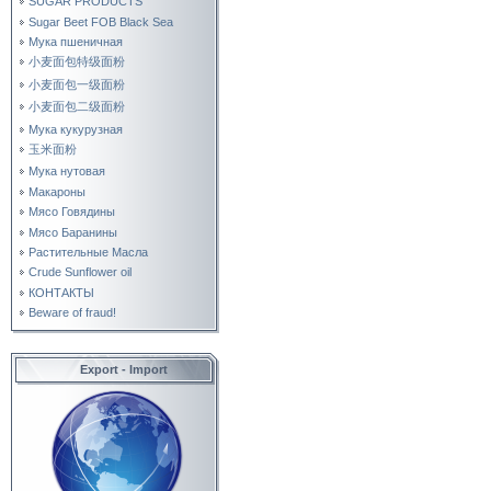
SUGAR PRODUCTS
Sugar Beet FOB Black Sea
Мука пшеничная
小麦面包特级面粉
小麦面包一级面粉
小麦面包二级面粉
Мука кукурузная
玉米面粉
Мука нутовая
Макароны
Мясо Говядины
Мясо Баранины
Растительные Масла
Crude Sunflower oil
КОНТАКТЫ
Beware of fraud!
Export - Import