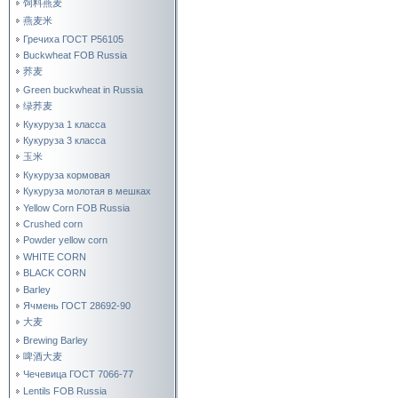
饲料燕麦
燕麦米
Гречиха ГОСТ Р56105
Buckwheat FOB Russia
荞麦
Green buckwheat in Russia
绿荞麦
Кукуруза 1 класса
Кукуруза 3 класса
玉米
Кукуруза кормовая
Кукуруза молотая в мешках
Yellow Corn FOB Russia
Crushed corn
Powder yellow corn
WHITE CORN
BLACK CORN
Barley
Ячмень ГОСТ 28692-90
大麦
Brewing Barley
啤酒大麦
Чечевица ГОСТ 7066-77
Lentils FOB Russia