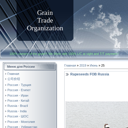
Grain
Trade
Organization
100% owners of the grain!!! We Work with
100% L/C at sight and T/T payment
Главная
»
2019
»
Июнь
»
25
Меню для России
Главная
Rapeseeds FOB Russia
公司价绍
Россия - Турция
Россия - Египет
Россия - Иран
Россия - Китай
Russia - Brazil
Russia - India
Россия - ШОС
Россия - Монголия
Россия - Узбекистан