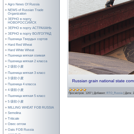
Agro News Of Russia
NEWS of Russian Trade
Organization
ЗЕРНО в порту
НОВОРОССИЙСК
ЗЕРНО в порту АСТРАХАНЬ
ЗЕРНО в порту ВОЛГОГРАД
Пшеница Твердых сортов
Hard Red Wheat
Hard White Wheat
Пшеница мягкая озимая
Пшеница мягкая 2 класса
2 级软小麦
Пшеница мягкая 3 класс
3 级软小麦
Russian grain national state c
Пшеница 4 класса
4 级软小麦
Просмотров:
1207
|
Добавил:
RTO_Russia
|
Дата:
Пшеница мягкая 5 класс
5 级软小麦
MILLING WHEAT FOB RUSSIA
Semolina
Triticale
Овес оптом
Oats FOB Russia