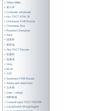
Yellow Millet
黄小米
Coriander wholesale
Нут ГОСТ 8756-76
Chickpeas FOB Russia
Chickpeas flour
Roasted Chickpeas
Рапс
油菜籽
菜籽油
Лен ГОСТ России
亚麻籽
亚麻油
Vicia
#Соя
大豆
Soybeans FOB Russia
Корма для животных
玉米饼
Oats + wheat
饲料粮食
Соевый шрот ГОСТ Р53799
САХАРНАЯ ПРОДУКЦИЯ