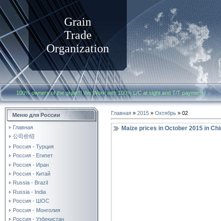
Grain
Trade
Organization
100% owners of the grain!!! We Work with
100% L/C at sight and T/T payment
Главная
»
2015
»
Октябрь
»
02
Меню для России
Главная
Maize prices in October 2015 in Ch
公司价绍
Россия - Турция
Россия - Египет
Россия - Иран
Россия - Китай
Russia - Brazil
Russia - India
Россия - ШОС
Россия - Монголия
Россия - Узбекистан