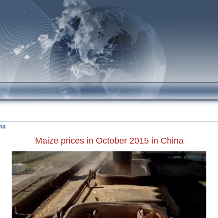
!
ina
Maize prices in October 2015 in China