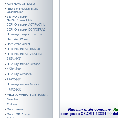
Agro News Of Russia
NEWS of Russian Trade
Organization
ЗЕРНО в порту
НОВОРОССИЙСК
ЗЕРНО в порту АСТРАХАНЬ
ЗЕРНО в порту ВОЛГОГРАД
Пшеница Твердых сортов
Hard Red Wheat
Hard White Wheat
Пшеница мягкая озимая
Пшеница мягкая 2 класса
2 级软小麦
Пшеница мягкая 3 класс
3 级软小麦
Пшеница 4 класса
4 级软小麦
Пшеница мягкая 5 класс
5 级软小麦
MILLING WHEAT FOB RUSSIA
Semolina
Triticale
Russian grain company
"
Ru
Овес оптом
corn grade 3
GOST 13634-90
de
Oats FOB Russia