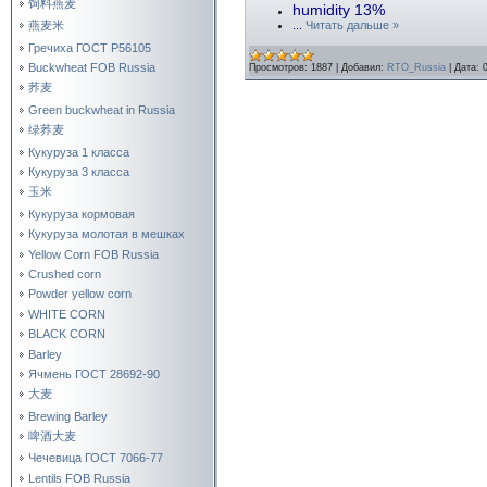
饲料燕麦
humidity 13%
燕麦米
...
Читать дальше »
Гречиха ГОСТ Р56105
Buckwheat FOB Russia
Просмотров:
1887
|
Добавил:
RTO_Russia
|
Дата:
荞麦
Green buckwheat in Russia
绿荞麦
Кукуруза 1 класса
Кукуруза 3 класса
玉米
Кукуруза кормовая
Кукуруза молотая в мешках
Yellow Corn FOB Russia
Crushed corn
Powder yellow corn
WHITE CORN
BLACK CORN
Barley
Ячмень ГОСТ 28692-90
大麦
Brewing Barley
啤酒大麦
Чечевица ГОСТ 7066-77
Lentils FOB Russia