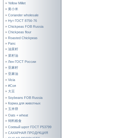
Yellow Millet
黄小米
Coriander wholesale
Нут ГОСТ 8756-76
Chickpeas FOB Russia
Chickpeas flour
Roasted Chickpeas
Рапс
油菜籽
菜籽油
Лен ГОСТ России
亚麻籽
亚麻油
Vicia
#Соя
大豆
Soybeans FOB Russia
Корма для животных
玉米饼
Oats + wheat
饲料粮食
Соевый шрот ГОСТ Р53799
САХАРНАЯ ПРОДУКЦИЯ