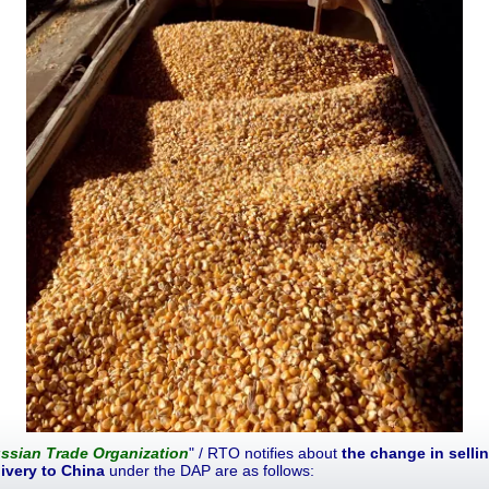
ssian Trade Organization
" / RTO notifies about
the change in selli
livery to China
under the DAP are as follows: