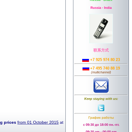
Russia - India
联系方式
+7 925 974 80 23
+7 495 740 88 19
(
multichannel
)
Keep staying with us:
График работы
ng prices
from 01 October 2015
at
с 09:30 до 18:00 пн.-пт.
09:30 am - 06:00 pm