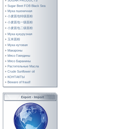
SUGAR PRODUCTS
Sugar Beet FOB Black Sea
Мука пшеничная
小麦面包特级面粉
小麦面包一级面粉
小麦面包二级面粉
Мука кукурузная
玉米面粉
Мука нутовая
Макароны
Мясо Говядины
Мясо Баранины
Растительные Масла
Crude Sunflower oil
КОНТАКТЫ
Beware of fraud!
Export - Import