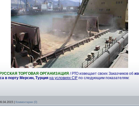
РУССКАЯ ТОРГОВАЯ ОРГАНИЗАЦИЯ
/ РТО извещает своих Заказчиков об
из
сса
в порту Мерсин, Турция
на условиях CIF
по следующим показателям:
09.04.2015
|
Комментарии (0)