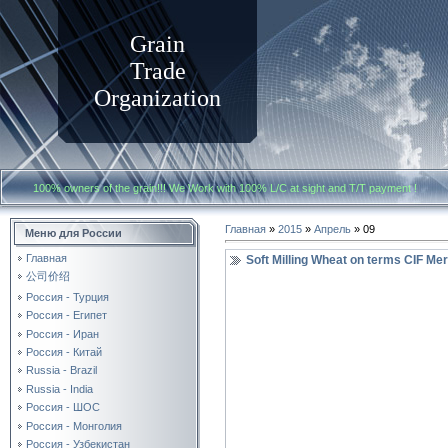
Grain
Trade
Organization
100% owners of the grain!!! We Work with
100% L/C at sight and T/T payment
Главная
»
2015
»
Апрель
»
09
Меню для России
Главная
Soft Milling Wheat on terms CIF Mer
公司价绍
Россия - Турция
Россия - Египет
Россия - Иран
Россия - Китай
Russia - Brazil
Russia - India
Россия - ШОС
Россия - Монголия
Россия - Узбекистан