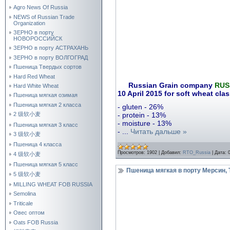
Agro News Of Russia
NEWS of Russian Trade
Organization
ЗЕРНО в порту
НОВОРОССИЙСК
ЗЕРНО в порту АСТРАХАНЬ
ЗЕРНО в порту ВОЛГОГРАД
Пшеница Твердых сортов
Hard Red Wheat
Russian Grain company
RUS
Hard White Wheat
10 April 2015 for soft wheat clas
Пшеница мягкая озимая
Пшеница мягкая 2 класса
- gluten - 26%
2 级软小麦
- protein - 13%
- moisture - 13%
Пшеница мягкая 3 класс
-
...
Читать дальше »
3 级软小麦
Пшеница 4 класса
Просмотров:
1902
|
Добавил:
RTO_Russia
|
Дата:
4 级软小麦
Пшеница мягкая 5 класс
Пшеница мягкая в порту Мерсин, 
5 级软小麦
MILLING WHEAT FOB RUSSIA
Semolina
Triticale
Овес оптом
Oats FOB Russia