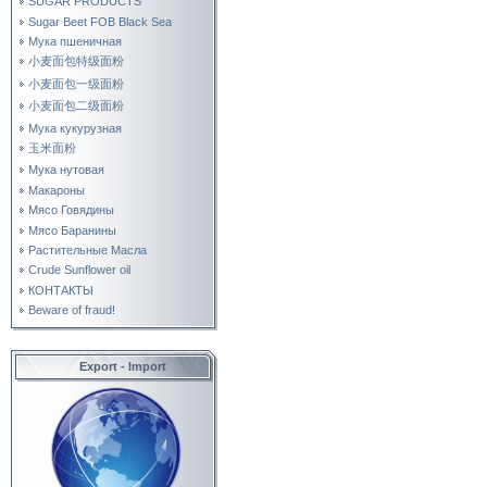
SUGAR PRODUCTS
Sugar Beet FOB Black Sea
Мука пшеничная
小麦面包特级面粉
小麦面包一级面粉
小麦面包二级面粉
Мука кукурузная
玉米面粉
Мука нутовая
Макароны
Мясо Говядины
Мясо Баранины
Растительные Масла
Crude Sunflower oil
КОНТАКТЫ
Beware of fraud!
Export - Import