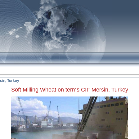
!
sin, Turkey
Soft Milling Wheat on terms CIF Mersin, Turkey