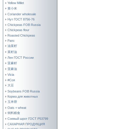
Yellow Millet
黄小米
Coriander wholesale
Нут ГОСТ 8756-76
Chickpeas FOB Russia
Chickpeas flour
Roasted Chickpeas
Рапс
油菜籽
菜籽油
Лен ГОСТ России
亚麻籽
亚麻油
Vicia
#Соя
大豆
Soybeans FOB Russia
Корма для животных
玉米饼
Oats + wheat
饲料粮食
Соевый шрот ГОСТ Р53799
САХАРНАЯ ПРОДУКЦИЯ