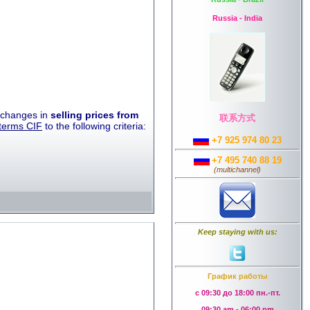
Russia - India
 changes in
selling prices from
联系方式
terms CIF
to the following criteria:
+7 925 974 80 23
+7 495 740 88 19
(
multichannel
)
Keep staying with us:
График работы
с 09:30 до 18:00 пн.-пт.
09:30 am - 06:00 pm