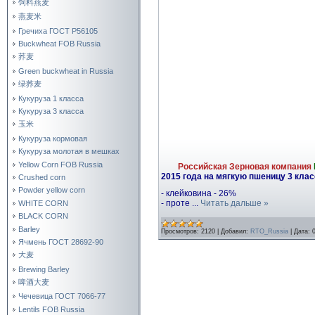
饲料燕麦
燕麦米
Гречиха ГОСТ Р56105
Buckwheat FOB Russia
荞麦
Green buckwheat in Russia
绿荞麦
Кукуруза 1 класса
Кукуруза 3 класса
玉米
Кукуруза кормовая
Кукуруза молотая в мешках
Yellow Corn FOB Russia
Российская Зерновая компания
2015 года на мягкую пшеницу 3 кла
Crushed corn
Powder yellow corn
- клейковина - 26%
- проте
...
Читать дальше »
WHITE CORN
BLACK CORN
Barley
Просмотров:
2120
|
Добавил:
RTO_Russia
|
Дата:
Ячмень ГОСТ 28692-90
大麦
Brewing Barley
啤酒大麦
Чечевица ГОСТ 7066-77
Lentils FOB Russia