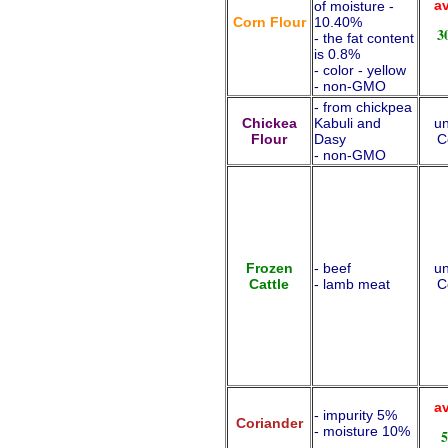
av
of moisture -
Corn Flour
10.40%
3
- the fat content
is 0.8%
- color - yellow
- non-GMO
- from chickpea
Chickea
Kabuli and
un
Flour
Dasy
C
- non-GMO
Frozen
- beef
un
Cattle
- lamb meat
C
av
- impurity 5%
Coriander
- moisture 10%