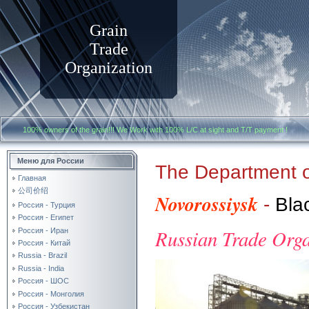
Grain
Trade
Organization
100% owners of the grain!!! We Work with
100% L/C at sight and T/T payment
Меню для России
The Department o
Главная
公司价绍
Novorossiysk
-
Bla
Россия - Турция
Россия - Египет
Russian Trade Orga
Россия - Иран
Россия - Китай
Russia - Brazil
Russia - India
Россия - ШОС
Россия - Монголия
Россия - Узбекистан