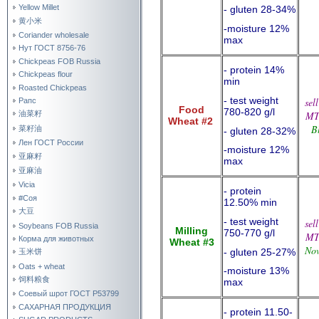
Yellow Millet
- gluten 28-34%
黄小米
-moisture 12%
Coriander wholesale
max
Нут ГОСТ 8756-76
Chickpeas FOB Russia
- protein 14%
Chickpeas flour
min
Roasted Chickpeas
- test weight
sel
Рапс
Food
780-820 g/l
M
油菜籽
Wheat #2
B
菜籽油
- gluten 28-32%
Лен ГОСТ России
-moisture 12%
亚麻籽
max
亚麻油
Vicia
- protein
#Соя
12.50% min
大豆
- test weight
sel
Soybeans FOB Russia
Milling
750-770 g/l
M
Корма для животных
Wheat #3
Nov
- gluten 25-27%
玉米饼
Oats + wheat
-moisture 13%
饲料粮食
max
Соевый шрот ГОСТ Р53799
САХАРНАЯ ПРОДУКЦИЯ
- protein 11.50-