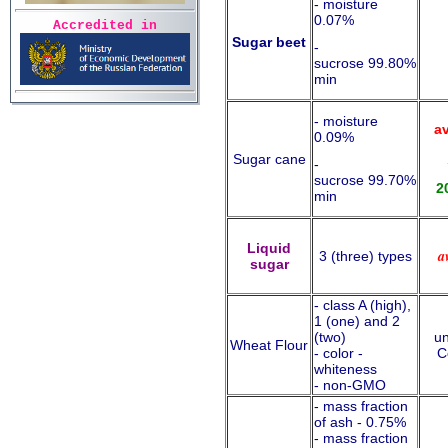
- moisture
0.07%
Accredited in
Sugar beet
-
sucrose 99.80%
min
- moisture
av
0.09%
Sugar cane
-
sucrose 99.70%
2
min
Liquid
a
3 (three) types
sugar
- class A (high),
1 (one) and 2
(two)
un
Wheat Flour
- color -
C
whiteness
- non-GMO
- mass fraction
of ash - 0.75%
- mass fraction