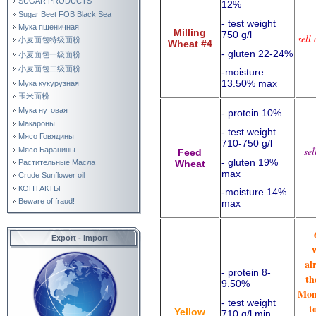
SUGAR PRODUCTS
12%
Sugar Beet FOB Black Sea
- test weight
Мука пшеничная
Milling
750 g/l
sell
小麦面包特级面粉
Wheat #4
- gluten 22-24%
小麦面包一级面粉
小麦面包二级面粉
-moisture
13.50% max
Мука кукурузная
玉米面粉
Мука нутовая
- protein 10%
Макароны
- test weight
Мясо Говядины
710-750 g/l
sel
Мясо Баранины
Feed
- gluten 19%
Wheat
Растительные Масла
max
Crude Sunflower oil
КОНТАКТЫ
-moisture 14%
Beware of fraud!
max
Export - Import
al
- protein 8-
th
9.50%
Mon
- test weight
t
Yellow
710 g/l min