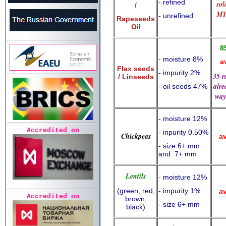
- refined
sol
/
M
- unrefined
Rapeseeds
Oil
8
- moisture 8%
av
Flax seeds
- impurity 2%
35 r
/ Linseeds
alre
- oil seeds 47%
way
- moisture 12%
Accredited on
- inpurity 0.50%
Chickpeas
av
- size 6+ mm
and 7+ mm
Lentils
- moisture 12%
(green, red,
- impurity 1%
av
Accredited on
brown,
- size 6+ mm
black)