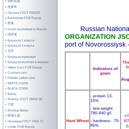
饲料燕麦
燕麦米
Гречиха ГОСТ Р56105
Buckwheat FOB Russia
荞麦
Russian National
Green buckwheat in Russia
绿荞麦
ORGANIZATION JS
Кукуруза 1 класса
port of Novorossiysk
Кукуруза 3 класса
玉米
Кукуруза кормовая
The
Кукуруза молотая в мешках
l
Yellow Corn FOB Russia
Indicators of
grain
Crushed corn
Powder yellow corn
Aug
WHITE CORN
BLACK CORN
Barley
- protein 13-
Ячмень ГОСТ 28692-90
15%
大麦
- test weight
Brewing Barley
780-840 g/l
sel
啤酒大麦
M
- hardness - 75-
Hard Wheat
Чечевица ГОСТ 7066-77
85%
B
Lentils FOB Russia