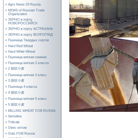
Agro News Of Russia
NEWS of Russian Trade
Organization
ЗЕРНО в порту
НОВОРОССИЙСК
ЗЕРНО в порту АСТРАХАНЬ
ЗЕРНО в порту ВОЛГОГРАД
Пшеница Твердых сортов
Hard Red Wheat
Hard White Wheat
Пшеница мягкая озимая
Пшеница мягкая 2 класса
2 级软小麦
Пшеница мягкая 3 класс
3 级软小麦
Пшеница 4 класса
4 级软小麦
Пшеница мягкая 5 класс
5 级软小麦
MILLING WHEAT FOB RUSSIA
Semolina
Triticale
Овес оптом
Oats FOB Russia