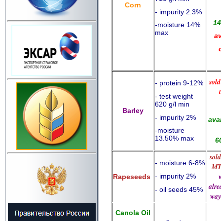
Corn
- impurity 2.3%
14
-moisture 14%
max
av
sol
- protein 9-12%
- test weight
620 g/l min
Barley
- impurity 2%
avai
-moisture
13.50% max
6
sol
- moisture 6-8%
M
- impurity 2%
Rapeseeds
alre
- oil seeds 45%
way
Canola Oil