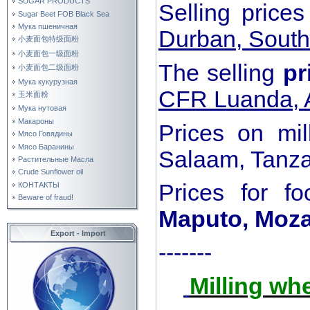
SUGAR PRODUCTS
Selling price
Sugar Beet FOB Black Sea
Мука пшеничная
Durban, South
小麦面包特级面粉
小麦面包一级面粉
The selling
pr
小麦面包二级面粉
Мука кукурузная
CFR Luanda, 
玉米面粉
Мука нутовая
Макароны
Prices on mil
Мясо Говядины
Мясо Баранины
Salaam, Tanz
Растительные Масла
Crude Sunflower oil
Prices for f
КОНТАКТЫ
Beware of fraud!
Maputo, Moz
Export - Import
-------
Milling wh