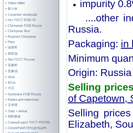
impurity 0.
Yellow Millet
黄小米
....other in
Coriander wholesale
Нут ГОСТ 8756-76
Chickpeas FOB Russia
Russia.
Chickpeas flour
Roasted Chickpeas
Packaging:
in
Рапс
油菜籽
菜籽油
Minimum quant
Лен ГОСТ России
亚麻籽
Origin: Russia
亚麻油
Vicia
#Соя
Selling price
大豆
Soybeans FOB Russia
of Capetown, 
Корма для животных
玉米饼
Selling prices
Oats + wheat
饲料粮食
Elizabeth, So
Соевый шрот ГОСТ Р53799
САХАРНАЯ ПРОДУКЦИЯ