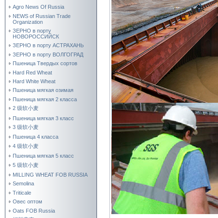
Agro News Of Russia
NEWS of Russian Trade
Organization
ЗЕРНО в порту
НОВОРОССИЙСК
ЗЕРНО в порту АСТРАХАНЬ
ЗЕРНО в порту ВОЛГОГРАД
Пшеница Твердых сортов
Hard Red Wheat
Hard White Wheat
Пшеница мягкая озимая
Пшеница мягкая 2 класса
2 级软小麦
Пшеница мягкая 3 класс
3 级软小麦
Пшеница 4 класса
4 级软小麦
Пшеница мягкая 5 класс
5 级软小麦
MILLING WHEAT FOB RUSSIA
Semolina
Triticale
Овес оптом
Oats FOB Russia