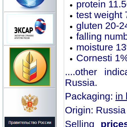
protein 11
test weight 
gluten 20-
falling num
moisture 1
Cornesti 1
....other in
Russia.
Packaging:
in
Origin: Russia
Selling
price