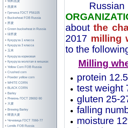
饲料燕麦
Russian
燕麦米
Гречиха ГОСТ Р56105
ORGANIZATI
Buckwheat FOB Russia
荞麦
about
the cha
Green buckwheat in Russia
绿荞麦
2017
milling 
Кукуруза 1 класса
Кукуруза 3 класса
to the following
玉米
Кукуруза кормовая
Milling wh
Кукуруза молотая в мешках
Yellow Corn FOB Russia
Crushed corn
protein 12
Powder yellow corn
WHITE CORN
test weight 
BLACK CORN
Barley
gluten 25-
Ячмень ГОСТ 28692-90
大麦
falling num
Brewing Barley
啤酒大麦
moisture 1
Чечевица ГОСТ 7066-77
Lentils FOB Russia