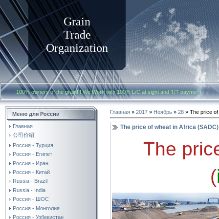
Grain
Trade
Organization
100% owners of the grain!!! We Work with
100% L/C at sight and T/T payment
Главная
»
2017
»
Ноябрь
»
28
» The price of
Меню для России
Главная
The price of wheat in Africa (SADC
公司价绍
The price
Россия - Турция
Россия - Египет
Россия - Иран
(
Россия - Китай
Russia - Brazil
Russia - India
Россия - ШОС
Россия - Монголия
Россия - Узбекистан