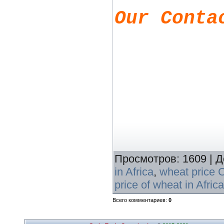
Our Conta
Просмотров
:
1609
|
Д
in Africa
,
wheat price 
price of wheat in Afric
Всего комментариев
:
0