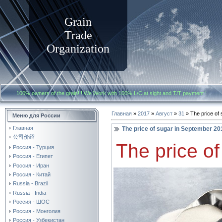
Grain
Trade
Organization
100% owners of the grain!!! We Work with
100% L/C at sight and T/T payment
Главная
»
2017
»
Август
»
31
» The price of
Меню для России
Главная
The price of sugar in September 20
公司价绍
The price o
Россия - Турция
Россия - Египет
Россия - Иран
Россия - Китай
Russia - Brazil
Russia - India
Россия - ШОС
Россия - Монголия
Россия - Узбекистан