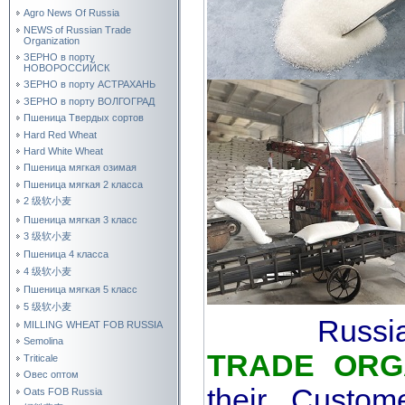
Agro News Of Russia
NEWS of Russian Trade
Organization
ЗЕРНО в порту
НОВОРОССИЙСК
ЗЕРНО в порту АСТРАХАНЬ
ЗЕРНО в порту ВОЛГОГРАД
Пшеница Твердых сортов
Hard Red Wheat
Hard White Wheat
Пшеница мягкая озимая
Пшеница мягкая 2 класса
2 级软小麦
Пшеница мягкая 3 класс
3 级软小麦
Пшеница 4 класса
4 级软小麦
Пшеница мягкая 5 класс
5 级软小麦
Russi
MILLING WHEAT FOB RUSSIA
Semolina
TRADE ORG
Triticale
Овес оптом
their Custo
Oats FOB Russia