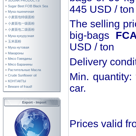
SUGAR PRODUCTS
445 USD / ton
Sugar Beet FOB Black Sea
Мука пшеничная
小麦面包特级面粉
The selling pr
小麦面包一级面粉
小麦面包二级面粉
big-bags
FCA
Мука кукурузная
玉米面粉
USD / ton
Мука нутовая
Макароны
Delivery condi
Мясо Говядины
Мясо Баранины
Растительные Масла
Min. quantity:
Crude Sunflower oil
КОНТАКТЫ
car.
Beware of fraud!
Export - Import
Prices valid 