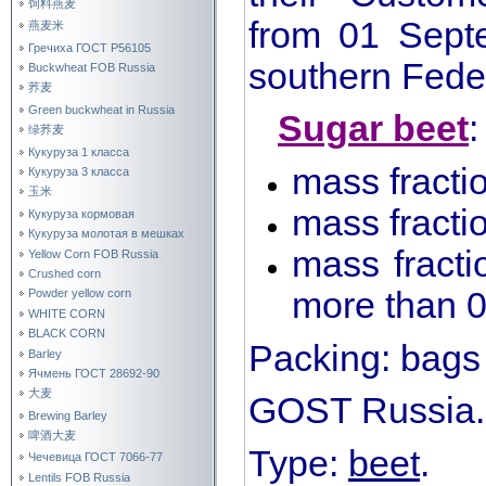
饲料燕麦
from 01 Sep
燕麦米
Гречиха ГОСТ Р56105
southern Feder
Buckwheat FOB Russia
荞麦
Green buckwheat in Russia
Sugar beet
:
绿荞麦
Кукуруза 1 класса
mass fracti
Кукуруза 3 класса
玉米
mass fracti
Кукуруза кормовая
Кукуруза молотая в мешках
mass fracti
Yellow Corn FOB Russia
Crushed corn
more than 
Powder yellow corn
WHITE CORN
BLACK CORN
Packing: bags
Barley
Ячмень ГОСТ 28692-90
大麦
GOST Russia.
Brewing Barley
啤酒大麦
Type:
beet
.
Чечевица ГОСТ 7066-77
Lentils FOB Russia