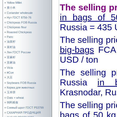
Yellow Millet
The selling p
黄小米
Coriander wholesale
in bags of 5
Нут ГОСТ 8756-76
Chickpeas FOB Russia
Russia = 435 
Chickpeas flour
Roasted Chickpeas
The selling p
Рапс
油菜籽
big-bags
FCA 
菜籽油
Лен ГОСТ России
USD / ton
亚麻籽
亚麻油
Vicia
The selling 
#Соя
大豆
Russia
in b
Soybeans FOB Russia
Корма для животных
Krasnodar, Ru
玉米饼
Oats + wheat
The selling pr
饲料粮食
Соевый шрот ГОСТ Р53799
bags of 50 kg
САХАРНАЯ ПРОДУКЦИЯ