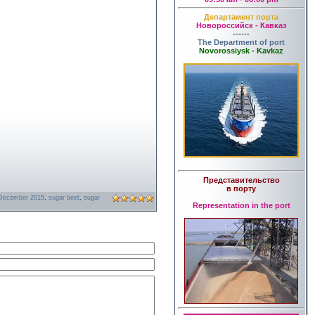
Департамент порта
Новороссийск - Кавказ
------
The Department of port
Novorossiysk - Kavkaz
Представительство
в порту
n December 2015
,
sugar beet
,
sugar
Representation in the port