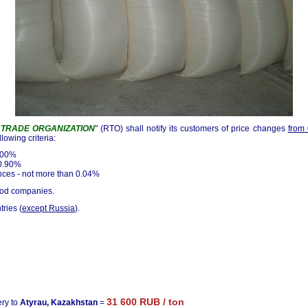
 TRADE ORGANIZATION
" (RTO) shall notify its customers of price changes
from
lowing criteria:
7.00%
 0.90%
nces - not more than 0.04%
food companies.
ries (
except Russia
).
31 600 RUB / ton
ery to
Atyrau, Kazakhstan
=