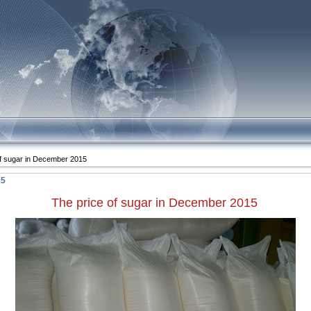
!
f sugar in December 2015
15
The price of sugar in December 2015