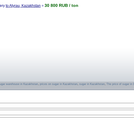
30 800 RUB / ton
very
to Atyrau, Kazakhstan
=
ugar warehouse in Kazakhstan
,
prices on sugar in Kazakhstan
,
sugar in Kazakhstan
,
The price of sugar i