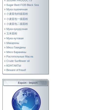
SUGAR PRODUCTS
Sugar Beet FOB Black Sea
Мука пшеничная
小麦面包特级面粉
小麦面包一级面粉
小麦面包二级面粉
Мука кукурузная
玉米面粉
Мука нутовая
Макароны
Мясо Говядины
Мясо Баранины
Растительные Масла
Crude Sunflower oil
КОНТАКТЫ
Beware of fraud!
Export - Import