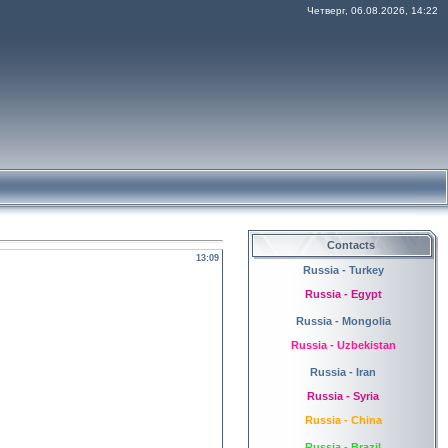
Четверг, 06.08.2026, 14:22
Contacts
13:09
Russia - Turkey
Russia - Egypt
Russia - Mongolia
Russia - Uzbekistan
Russia - Iran
Russia - Syria
Russia - China
Russia - Brazil