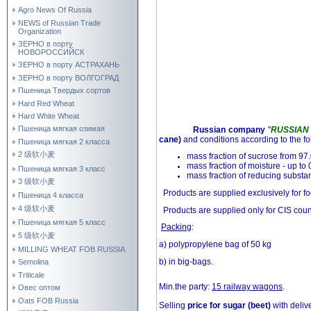
Agro News Of Russia
NEWS of Russian Trade
Organization
ЗЕРНО в порту
НОВОРОССИЙСК
ЗЕРНО в порту АСТРАХАНЬ
ЗЕРНО в порту ВОЛГОГРАД
Пшеница Твердых сортов
Hard Red Wheat
Hard White Wheat
Пшеница мягкая озимая
Russian company
"
RUSSIAN
cane)
and conditions according to the fol
Пшеница мягкая 2 класса
2 级软小麦
mass fraction of sucrose from 9
mass fraction of moisture - up to
Пшеница мягкая 3 класс
mass fraction of reducing substa
3 级软小麦
Products are supplied exclusively for 
Пшеница 4 класса
4 级软小麦
Products are supplied only for CIS count
Пшеница мягкая 5 класс
Packing
:
5 级软小麦
a) polypropylene bag of 50 kg
MILLING WHEAT FOB RUSSIA
b) in big-bags.
Semolina
Triticale
Min.the party:
15 railway wagons
.
Овес оптом
Oats FOB Russia
Selling
price for sugar (beet)
with deliv