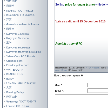
饲料燕麦
Selling
price for sugar (cane)
with deli
燕麦米
Гречиха ГОСТ Р56105
Buckwheat FOB Russia
荞麦
*prices valid until 15 December 2015.
Green buckwheat in Russia
绿荞麦
Кукуруза 1 класса
Кукуруза 3 класса
玉米
Administration RTO
Кукуруза кормовая
Кукуруза молотая в мешках
Yellow Corn FOB Russia
Crushed corn
Powder yellow corn
Просмотров
:
1713
|
Добавил
:
RTO_Russia
|
Теги
:
s
WHITE CORN
cane
,
Sugar
|
Рейтинг
:
5.0
/
1
BLACK CORN
Всего комментариев
:
0
Barley
Ячмень ГОСТ 28692-90
Имя *:
大麦
Email *:
Brewing Barley
啤酒大麦
Чечевица ГОСТ 7066-77
Lentils FOB Russia