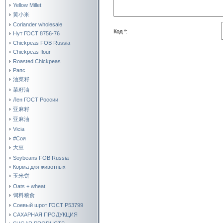
Yellow Millet
黄小米
Coriander wholesale
Код *:
Нут ГОСТ 8756-76
Chickpeas FOB Russia
Chickpeas flour
Roasted Chickpeas
Рапс
油菜籽
菜籽油
Лен ГОСТ России
亚麻籽
亚麻油
Vicia
#Соя
大豆
Soybeans FOB Russia
Корма для животных
玉米饼
Oats + wheat
饲料粮食
Соевый шрот ГОСТ Р53799
САХАРНАЯ ПРОДУКЦИЯ