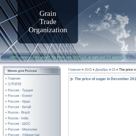
Grain
Trade
Organization
100% owners of the grain!!! We Work with
100% L/C at sight and T/T payment
Главная
»
2015
»
Декабрь
»
03
» The price o
Меню для России
Главная
The price of sugar in December 20
公司价绍
Россия - Турция
Россия - Египет
Россия - Иран
Россия - Китай
Russia - Brazil
Russia - India
Россия - ШОС
Россия - Монголия
Россия - Узбекистан