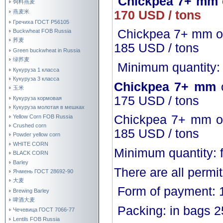
Chickpea 7+ mm
饲料燕麦
170 USD / tons
燕麦米
Гречиха ГОСТ Р56105
Chickpea 7+ mm o
Buckwheat FOB Russia
荞麦
185 USD / tons
Green buckwheat in Russia
绿荞麦
Minimum quantity: f
Кукуруза 1 класса
Кукуруза 3 класса
Chickpea 7+ mm
o
玉米
175 USD / tons
Кукуруза кормовая
Кукуруза молотая в мешках
Chickpea 7+ mm o
Yellow Corn FOB Russia
Crushed corn
185 USD / tons
Powder yellow corn
WHITE CORN
Minimum quantity: f
BLACK CORN
Barley
There are all permi
Ячмень ГОСТ 28692-90
大麦
Form of payment: 
Brewing Barley
啤酒大麦
Packing: in bags 2
Чечевица ГОСТ 7066-77
Lentils FOB Russia