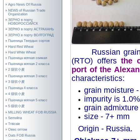
Agro News Of Russia
NEWS of Russian Trade
Organization
ЗЕРНО в порту
НОВОРОССИЙСК
ЗЕРНО в порту АСТРАХАНЬ
ЗЕРНО в порту ВОЛГОГРАД
Пшеница Твердых сортов
Hard Red Wheat
Russian grai
Hard White Wheat
Пшеница мягкая озимая
(RTO) offers
the 
Пшеница мягкая 2 класса
port of the Alexan
2 级软小麦
Пшеница мягкая 3 класс
characteristics:
3 级软小麦
grain moisture 
Пшеница 4 класса
4 级软小麦
impurity is 1.0%
Пшеница мягкая 5 класс
grain admixture
5 级软小麦
MILLING WHEAT FOB RUSSIA
size - 7+ mm
Semolina
Triticale
Origin - Russia.
Овес оптом
Oats FOB Russia