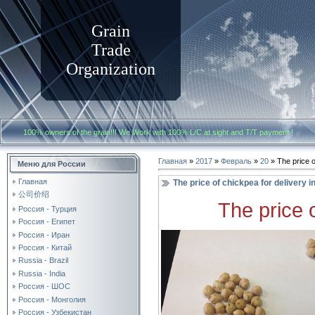
Grain
Trade
Organization
100% owners of the grain!!! We Work with
100% L/C at sight and T/T payment
Главная
»
2017
»
Февраль
»
20
» The price o
Меню для России
Главная
The price of chickpea for delivery i
公司价绍
The price o
Россия - Турция
Россия - Египет
Россия - Иран
Россия - Китай
Russia - Brazil
Russia - India
Россия - ШОС
Россия - Монголия
Россия - Узбекистан