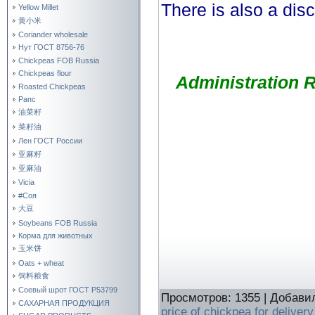
There is also a dis
Yellow Millet
黄小米
Coriander wholesale
Нут ГОСТ 8756-76
Chickpeas FOB Russia
Chickpeas flour
Administration 
Roasted Chickpeas
Рапс
油菜籽
菜籽油
Лен ГОСТ России
亚麻籽
亚麻油
Vicia
#Соя
大豆
Soybeans FOB Russia
Корма для животных
玉米饼
Oats + wheat
饲料粮食
Соевый шрот ГОСТ Р53799
Просмотров
:
1355
|
Добави
САХАРНАЯ ПРОДУКЦИЯ
price of chickpea for deliver