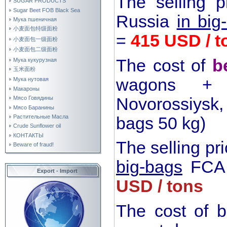
The selling 
SUGAR PRODUCTS
Sugar Beet FOB Black Sea
Russia
in big
Мука пшеничная
小麦面包特级面粉
=
415 USD / t
小麦面包一级面粉
小麦面包二级面粉
The cost of
b
Мука кукурузная
玉米面粉
wagons + 
Мука нутовая
Макароны
Novorossiysk,
Мясо Говядины
Мясо Баранины
Растительные Масла
bags 50 kg)
Crude Sunflower oil
КОНТАКТЫ
The selling p
Beware of fraud!
big-bags
FCA 
Export - Import
USD / tons
The cost of b