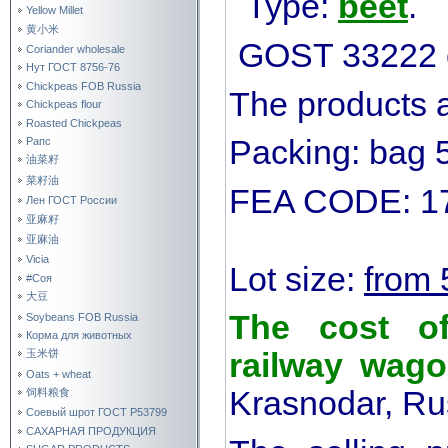
Type:
beet
.
Yellow Millet
黄小米
GOST 33222 o
Coriander wholesale
Нут ГОСТ 8756-76
Chickpeas FOB Russia
The products a
Chickpeas flour
Roasted Chickpeas
Packing: bag 
Рапс
油菜籽
菜籽油
FEA CODE: 1
Лен ГОСТ России
亚麻籽
亚麻油
Vicia
Lot size:
from 
#Соя
大豆
The cost o
Soybeans FOB Russia
Корма для животных
railway wag
玉米饼
Oats + wheat
Krasnodar, Ru
饲料粮食
Соевый шрот ГОСТ Р53799
САХАРНАЯ ПРОДУКЦИЯ