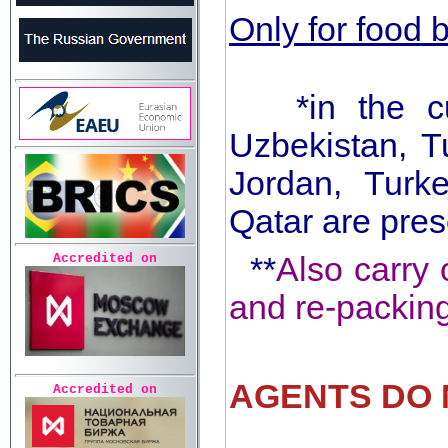
Only for food 
*in the cus
Uzbekistan, T
Jordan, Turk
Qatar are pres
Accredited on
**
Also carry 
and re-packing
AGENTS DO 
Accredited on