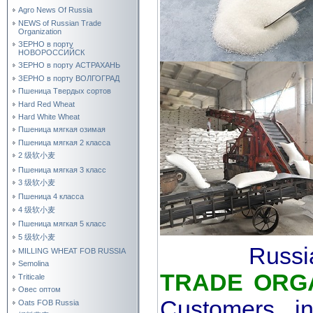
Agro News Of Russia
NEWS of Russian Trade
Organization
ЗЕРНО в порту
НОВОРОССИЙСК
ЗЕРНО в порту АСТРАХАНЬ
ЗЕРНО в порту ВОЛГОГРАД
Пшеница Твердых сортов
Hard Red Wheat
Hard White Wheat
Пшеница мягкая озимая
Пшеница мягкая 2 класса
2 级软小麦
Пшеница мягкая 3 класс
3 级软小麦
Пшеница 4 класса
4 级软小麦
Пшеница мягкая 5 класс
5 级软小麦
Russ
MILLING WHEAT FOB RUSSIA
Semolina
TRADE ORG
Triticale
Овес оптом
Customers in
Oats FOB Russia