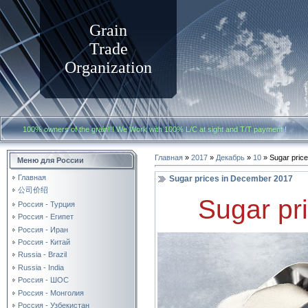
Grain
Trade
Organization
100% owners of the grain!!! We Work with
100% L/C at sight and T/T payment
Главная
»
2017
»
Декабрь
»
10
» Sugar pric
Меню для России
Главная
Sugar prices in December 2017
公司价绍
Sugar pr
Россия - Турция
Россия - Египет
Россия - Иран
Россия - Китай
Russia - Brazil
Russia - India
Россия - ШОС
Россия - Монголия
Россия - Узбекистан