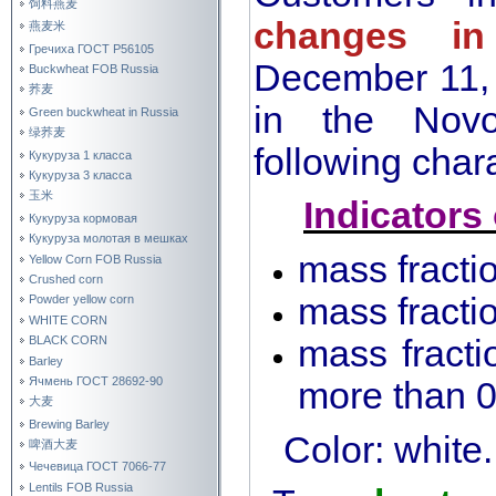
饲料燕麦
changes in
燕麦米
Гречиха ГОСТ Р56105
December 11, 
Buckwheat FOB Russia
荞麦
in the Novo
Green buckwheat in Russia
绿荞麦
following chara
Кукуруза 1 класса
Кукуруза 3 класса
玉米
Indicators
Кукуруза кормовая
Кукуруза молотая в мешках
mass fracti
Yellow Corn FOB Russia
Crushed corn
mass fracti
Powder yellow corn
WHITE CORN
mass fracti
BLACK CORN
Barley
Ячмень ГОСТ 28692-90
more than 
大麦
Brewing Barley
Color: white.
啤酒大麦
Чечевица ГОСТ 7066-77
Lentils FOB Russia