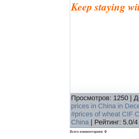
Keep staying wi
Просмотров
:
1250
|
Д
prices in China in De
#prices of wheat CIF 
China
|
Рейтинг
:
5.0
/
4
Всего комментариев
:
0