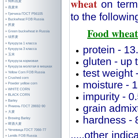
wheat
on ter
饲料燕麦
燕麦米
to the following
Гречиха ГОСТ Р56105
Buckwheat FOB Russia
荞麦
Food wheat 
Green buckwheat in Russia
绿荞麦
Кукуруза 1 класса
protein - 1
Кукуруза 3 класса
玉米
gluten - up
Кукуруза кормовая
Кукуруза молотая в мешках
test weight 
Yellow Corn FOB Russia
Crushed corn
moisture - 
Powder yellow corn
WHITE CORN
impurity - 
BLACK CORN
Barley
grain admix
Ячмень ГОСТ 28692-90
大麦
hardness -
Brewing Barley
啤酒大麦
Чечевица ГОСТ 7066-77
.....other ind
Lentils FOB Russia