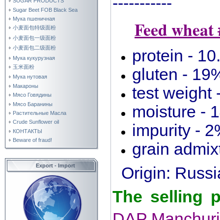
-----------
SUGAR PRODUCTS
Sugar Beet FOB Black Sea
Мука пшеничная
Feed wheat 
小麦面包特级面粉
小麦面包一级面粉
小麦面包二级面粉
protein - 1
Мука кукурузная
玉米面粉
gluten - 19
Мука нутовая
Макароны
test weight 
Мясо Говядины
Мясо Баранины
moisture - 
Растительные Масла
Crude Sunflower oil
impurity - 
КОНТАКТЫ
Beware of fraud!
grain admix
Export - Import
Origin: Russ
The selling 
DAP Manchuri