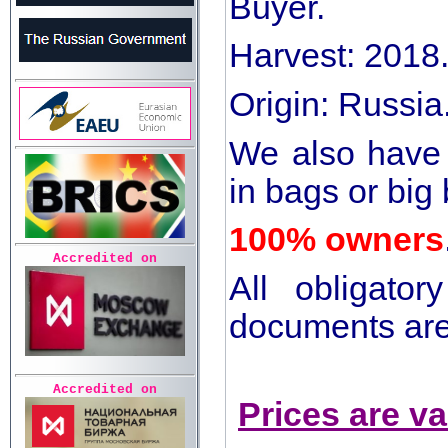
Buyer.
Harvest: 2018
Origin: Russia
We also have 
in bags or big
100% owners
Accredited on
All obligator
documents are
Accredited on
Prices are v