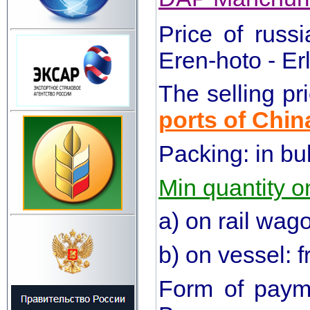
Price of rus
Eren-hoto - E
The selling p
ports of Chin
Packing: in bu
Min quantity o
a) on rail wa
b) on vessel:
Form of payme