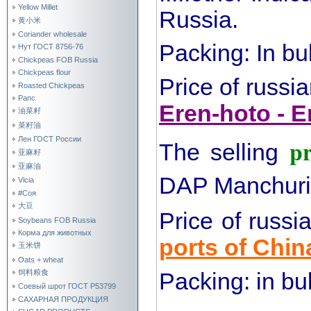
Yellow Millet
Russia.
黄小米
Coriander wholesale
Packing: In bu
Нут ГОСТ 8756-76
Chickpeas FOB Russia
Chickpeas flour
Price of russi
Roasted Chickpeas
Рапс
Eren-hoto - E
油菜籽
菜籽油
pr
Лен ГОСТ России
The selling
亚麻籽
亚麻油
DAP Manchuri
Vicia
#Соя
大豆
Price of russ
Soybeans FOB Russia
Корма для животных
ports of Chin
玉米饼
Oats + wheat
饲料粮食
Packing: in bul
Соевый шрот ГОСТ Р53799
САХАРНАЯ ПРОДУКЦИЯ