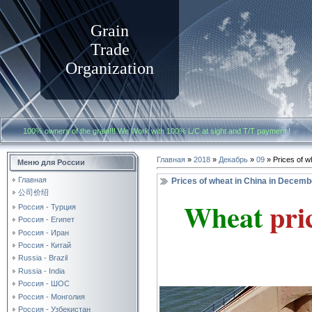
Grain
Trade
Organization
100% owners of the grain!!! We Work with
100% L/C at sight and T/T payment
Главная
»
2018
»
Декабрь
»
09
» Prices of w
Меню для России
Главная
Prices of wheat in China in Decem
公司价绍
Wheat
pri
Россия - Турция
Россия - Египет
Россия - Иран
Россия - Китай
Russia - Brazil
Russia - India
Россия - ШОС
Россия - Монголия
Россия - Узбекистан