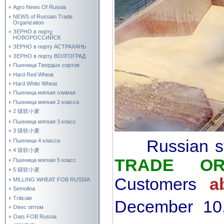
Agro News Of Russia
NEWS of Russian Trade
Organization
ЗЕРНО в порту
НОВОРОССИЙСК
ЗЕРНО в порту АСТРАХАНЬ
ЗЕРНО в порту ВОЛГОГРАД
Пшеница Твердых сортов
Hard Red Wheat
Hard White Wheat
Пшеница мягкая озимая
Пшеница мягкая 2 класса
2 级软小麦
Пшеница мягкая 3 класс
3 级软小麦
Russian s
Пшеница 4 класса
4 级软小麦
TRADE ORG
Пшеница мягкая 5 класс
5 级软小麦
Customers
a
MILLING WHEAT FOB RUSSIA
Semolina
Triticale
December 1
Овес оптом
Oats FOB Russia