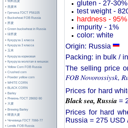
饲料燕麦
gluten - 27-30%
燕麦米
test weight - 82
Гречиха ГОСТ Р56105
hardness - 95%
Buckwheat FOB Russia
荞麦
impurity - 1%
Green buckwheat in Russia
color: white
绿荞麦
Кукуруза 1 класса
Origin: Russia
Кукуруза 3 класса
玉米
Packing: in bulk / 
Кукуруза кормовая
Кукуруза молотая в мешках
The selling price 
Yellow Corn FOB Russia
Crushed corn
FOB Novorossiysk, Ru
Powder yellow corn
WHITE CORN
BLACK CORN
Prices for hard whi
Barley
Black sea, Russia
Ячмень ГОСТ 28692-90
= 
大麦
Brewing Barley
Prices for hard wh
啤酒大麦
Russia = 275 USD 
Чечевица ГОСТ 7066-77
Lentils FOB Russia