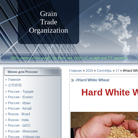
Grain
Trade
Organization
100% owners of the grain!!! We Work with
100% L/C at sight and T/T payment
Главная
»
2018
»
Сентябрь
»
17
» #Hard Wh
Меню для России
Главная
#Hard White Wheat
公司价绍
Hard White 
Россия - Турция
Россия - Египет
Россия - Иран
Россия - Китай
Russia - Brazil
Russia - India
Россия - ШОС
Россия - Монголия
Россия - Узбекистан