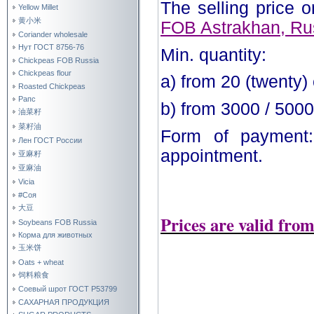
The selling price 
Yellow Millet
黄小米
FOB Astrakhan, Ru
Coriander wholesale
Нут ГОСТ 8756-76
Min. quantity:
Chickpeas FOB Russia
Chickpeas flour
a) from 20 (twenty)
Roasted Chickpeas
Рапс
b) from 3000 / 500
油菜籽
菜籽油
Form of payment:
Лен ГОСТ России
appointment.
亚麻籽
亚麻油
Vicia
#Соя
大豆
Prices are valid fro
Soybeans FOB Russia
Корма для животных
玉米饼
Oats + wheat
饲料粮食
Соевый шрот ГОСТ Р53799
САХАРНАЯ ПРОДУКЦИЯ