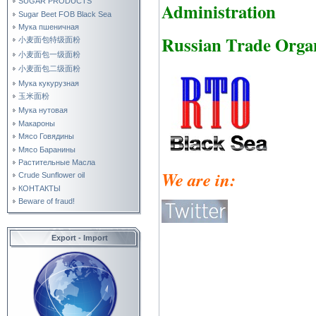
SUGAR PRODUCTS
Administration
Sugar Beet FOB Black Sea
Мука пшеничная
Russian Trade Orga
小麦面包特级面粉
小麦面包一级面粉
小麦面包二级面粉
Мука кукурузная
玉米面粉
Мука нутовая
Макароны
Мясо Говядины
Мясо Баранины
Растительные Масла
We are in:
Crude Sunflower oil
КОНТАКТЫ
Beware of fraud!
Export - Import