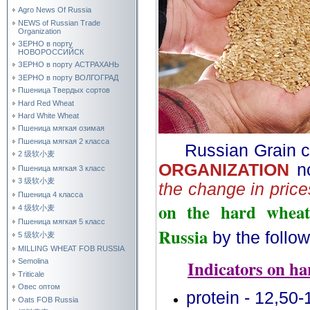
Agro News Of Russia
NEWS of Russian Trade
Organization
ЗЕРНО в порту
НОВОРОССИЙСК
ЗЕРНО в порту АСТРАХАНЬ
ЗЕРНО в порту ВОЛГОГРАД
Пшеница Твердых сортов
Hard Red Wheat
Hard White Wheat
Пшеница мягкая озимая
Пшеница мягкая 2 класса
Russian Grain
2 级软小麦
ORGANIZATION
no
Пшеница мягкая 3 класс
3 级软小麦
the change in price
Пшеница 4 класса
on the hard wheat
4 级软小麦
Пшеница мягкая 5 класс
Russia
by the follow
5 级软小麦
MILLING WHEAT FOB RUSSIA
Indicators on ha
Semolina
Triticale
Овес оптом
protein - 12,50
Oats FOB Russia