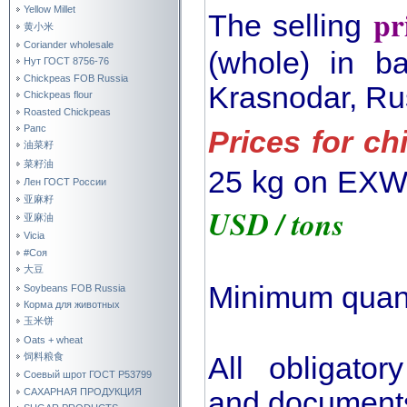
pr
Yellow Millet
The selling
黄小米
Coriander wholesale
(whole) in 
Нут ГОСТ 8756-76
Chickpeas FOB Russia
Krasnodar, Ru
Chickpeas flour
Roasted Chickpeas
Рапс
Prices for ch
油菜籽
菜籽油
25 kg on EXW
Лен ГОСТ России
亚麻籽
USD / tons
亚麻油
Vicia
#Соя
大豆
Minimum quanti
Soybeans FOB Russia
Корма для животных
玉米饼
Oats + wheat
饲料粮食
All obligator
Соевый шрот ГОСТ Р53799
САХАРНАЯ ПРОДУКЦИЯ
and documents