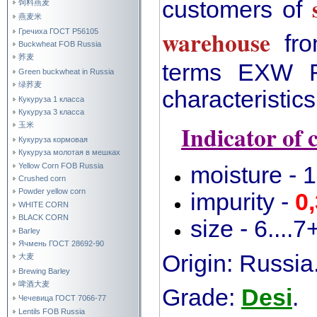
customers of
饲料燕麦
燕麦米
warehouse
Гречиха ГОСТ Р56105
fro
Buckwheat FOB Russia
荞麦
terms EXW Ru
Green buckwheat in Russia
绿荞麦
characteristics
Кукуруза 1 класса
Кукуруза 3 класса
Indicator of 
玉米
Кукуруза кормовая
Кукуруза молотая в мешках
Yellow Corn FOB Russia
moisture - 
Crushed corn
Powder yellow corn
impurity -
0
WHITE CORN
BLACK CORN
size - 6....
Barley
Ячмень ГОСТ 28692-90
Origin: Russia
大麦
Brewing Barley
啤酒大麦
Grade:
Desi
.
Чечевица ГОСТ 7066-77
Lentils FOB Russia