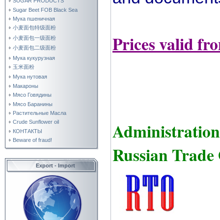
SUGAR PRODUCTS
Sugar Beet FOB Black Sea
Мука пшеничная
小麦面包特级面粉
Prices valid fr
小麦面包一级面粉
小麦面包二级面粉
Мука кукурузная
玉米面粉
Мука нутовая
Макароны
Мясо Говядины
Мясо Баранины
Растительные Масла
Crude Sunflower oil
Administration
КОНТАКТЫ
Beware of fraud!
Russian Trade 
Export - Import