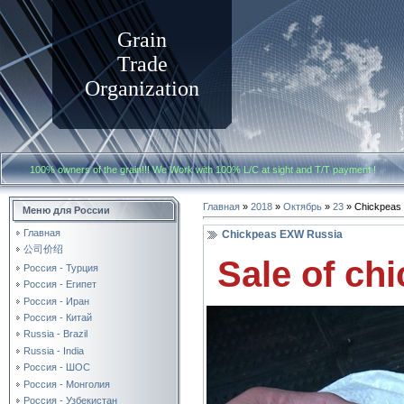
Grain
Trade
Organization
100% owners of the grain!!! We Work with
100% L/C at sight and T/T payment
Главная
»
2018
»
Октябрь
»
23
» Chickpeas
Меню для России
Главная
Chickpeas EXW Russia
公司价绍
Sale of ch
Россия - Турция
Россия - Египет
Россия - Иран
Россия - Китай
Russia - Brazil
Russia - India
Россия - ШОС
Россия - Монголия
Россия - Узбекистан