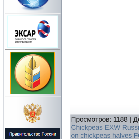
Просмотров
:
1188
|
Д
Chickpeas EXW Russ
on chickpeas halves 