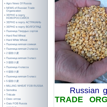
Agro News Of Russia
NEWS of Russian Trade
Organization
ЗЕРНО в порту
НОВОРОССИЙСК
ЗЕРНО в порту АСТРАХАНЬ
ЗЕРНО в порту ВОЛГОГРАД
Пшеница Твердых сортов
Hard Red Wheat
Hard White Wheat
Пшеница мягкая озимая
Пшеница мягкая 2 класса
2 级软小麦
Пшеница мягкая 3 класс
3 级软小麦
Пшеница 4 класса
4 级软小麦
Пшеница мягкая 5 класс
5 级软小麦
MILLING WHEAT FOB RUSSIA
Russian 
Semolina
Triticale
TRADE ORG
Овес оптом
Oats FOB Russia